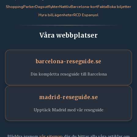
Shopping
Parker
Dagsutflykter
Nattliv
Barcelona-kort
Fakta
Boka biljetter
Hyra bil
Lägenheter
RCD Espanyol
Våra webbplatser
barcelona-reseguide.se
Din kompletta reseguide till Barcelona
madrid-reseguide.se
Upptäck Madrid med vår reseguide
Bläddra igenom
vår sitemap
där du hittar alla våra artiklar om