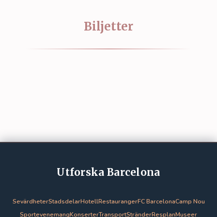
Biljetter
Utforska Barcelona
Sevärdheter
Stadsdelar
Hotell
Restauranger
FC Barcelona
Camp Nou
Sportevenemang
Konserter
Transport
Stränder
Resplan
Museer