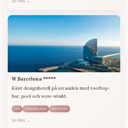
SE PRIS →
W Barcelona *****
Känt designhotell på stranden med rooftop-
bar, pool och wow-utsikt.
LYX
STRANDLÄGE
ROOFTOP
SE PRIS →