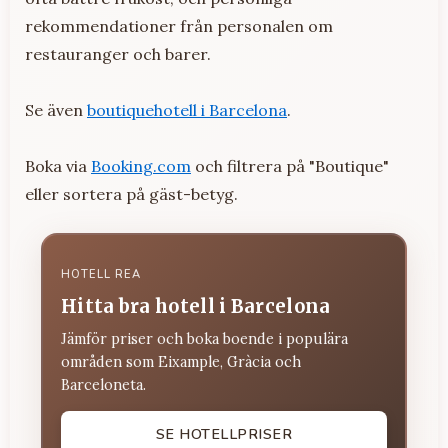
rekommendationer från personalen om
restauranger och barer.
Se även
boutiquehotell i Barcelona
.
Boka via
Booking.com
och filtrera på "Boutique"
eller sortera på gäst-betyg.
HOTELL REA
Hitta bra hotell i Barcelona
Jämför priser och boka boende i populära
områden som Eixample, Gràcia och
Barceloneta.
SE HOTELLPRISER