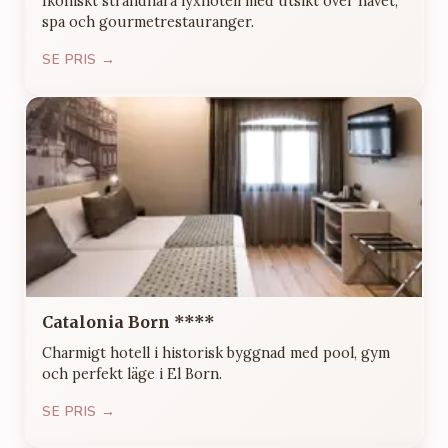
Ikoniskt strandnära lyxhotell med utsikt över havet,
spa och gourmetrestauranger.
SE PRIS →
Catalonia Born ****
Charmigt hotell i historisk byggnad med pool, gym
och perfekt läge i El Born.
SE PRIS →