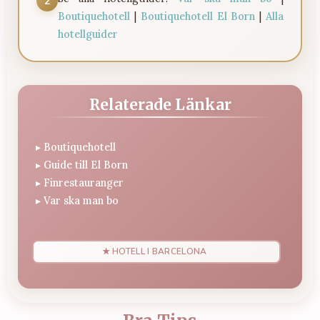
2
Boutiquehotell
|
Boutiquehotell El Born
|
Alla
hotellguider
Relaterade Länkar
▸
Boutiquehotell
▸
Guide till El Born
▸
Finrestauranger
▸
Var ska man bo
★ HOTELL I BARCELONA