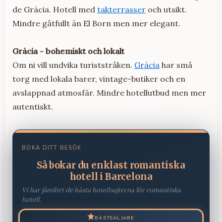
de Gràcia. Hotell med
takterrasser
och utsikt.
Mindre gåtfullt än El Born men mer elegant.
Gràcia - bohemiskt och lokalt
Om ni vill undvika turiststråken.
Gràcia
har små
torg med lokala barer, vintage-butiker och en
avslappnad atmosfär. Mindre hotellutbud men mer
autentiskt.
BOKA DITT BESÖK
Så bokar du enklast romantiska
hotell i Barcelona
Vi har jämfört de bästa hotellsajterna för romantiska
hotell.
BÄSTSÄLJARE