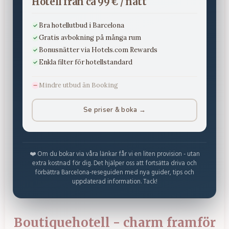
Hotell från ca 99 € / natt
Bra hotellutbud i Barcelona
Gratis avbokning på många rum
Bonusnätter via Hotels.com Rewards
Enkla filter för hotellstandard
Mindre utbud än Booking
Se priser & boka →
❤️ Om du bokar via våra länkar får vi en liten provision - utan
extra kostnad för dig. Det hjälper oss att fortsätta driva och
förbättra Barcelona-reseguiden med nya guider, tips och
uppdaterad information. Tack!
Boutiquehotell - charm framför