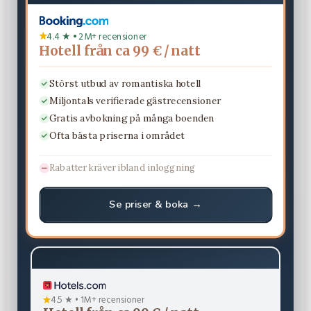
4.4 ★ • 2M+ recensioner
Hotell från ca 99 € / natt
Störst utbud av romantiska hotell
Miljontals verifierade gästrecensioner
Gratis avbokning på många boenden
Ofta bästa priserna i området
Rabatter kräver ibland inloggning
Se priser & boka →
4.5 ★ • 1M+ recensioner