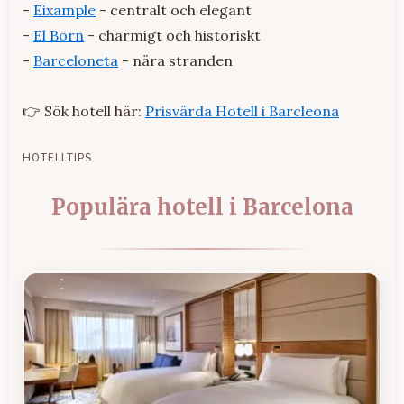
-
Eixample
- centralt och elegant
-
El Born
- charmigt och historiskt
-
Barceloneta
- nära stranden
👉 Sök hotell här:
Prisvärda Hotell i Barcleona
HOTELLTIPS
Populära hotell i Barcelona