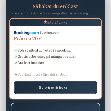
Så bokar du enklast
Vi har jämfört de bästa bokningsalternativen åt dig
BÄSTSÄLJARE
Booking.com
Från ca 70 €
Störst utbud av hotell i Barcelona
Gratis avbokning på många boenden
Bra kartfunktion
Populära hotell säljer slut snabbt
Se priser & boka →