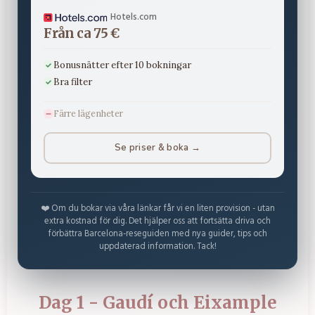
Hotels.com
Från ca 75 €
Bonusnätter efter 10 bokningar
Bra filter
Färre lägenheter
Se priser & boka →
❤️ Om du bokar via våra länkar får vi en liten provision - utan
extra kostnad för dig. Det hjälper oss att fortsätta driva och
förbättra Barcelona-reseguiden med nya guider, tips och
uppdaterad information. Tack!
Dag 1 - Gaudí och Eixample