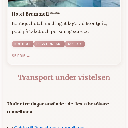
Hotel Brummell ****
Boutiquehotell med lugnt läge vid Montjuïc,
pool på taket och personlig service.
BOUTIQUE
LUGNT OMRÅDE
TAKPOOL
SE PRIS →
Transport under vistelsen
Under tre dagar använder de flesta besökare
tunnelbana
.
👉
Guide till Barcelonas tunnelbana
.