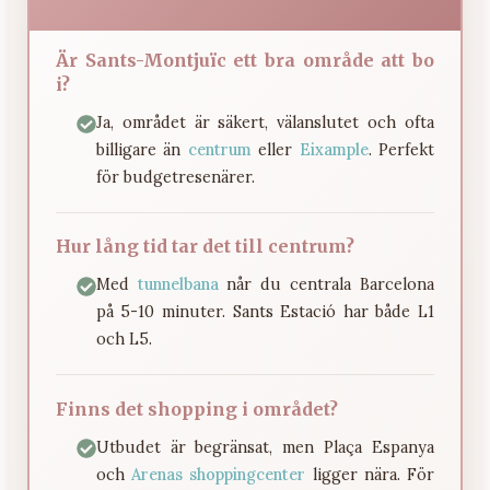
Är Sants-Montjuïc ett bra område att bo
i?
Ja, området är säkert, välanslutet och ofta
billigare än
centrum
eller
Eixample
. Perfekt
för budgetresenärer.
Hur lång tid tar det till centrum?
Med
tunnelbana
når du centrala Barcelona
på 5-10 minuter. Sants Estació har både L1
och L5.
Finns det shopping i området?
Utbudet är begränsat, men Plaça Espanya
och
Arenas shoppingcenter
ligger nära. För