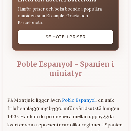
Jämför priser och boka boende i populära
områden som Eixample, Gràcia och
Barceloneta.
SE HOTELLPRISER
Poble Espanyol - Spanien i
miniatyr
På Montjuïc ligger även
Poble Espanyol
, en unik
friluftsanläggning byggd inför världsutställningen
1929. Här kan du promenera mellan uppbyggda
kvarter som representerar olika regioner i Spanien.