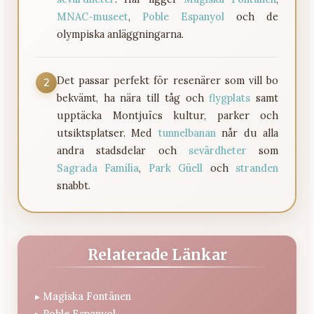
MNAC-museet
,
Poble Espanyol
och de
olympiska anläggningarna.
Det passar perfekt för resenärer som vill bo
2
bekvämt, ha nära till tåg och
flygplats
samt
upptäcka Montjuïcs kultur, parker och
utsiktsplatser. Med
tunnelbanan
når du alla
andra stadsdelar och
sevärdheter
som
Sagrada Familia
,
Park Güell
och
stranden
snabbt.
Relaterade Länkar
▸
Magiska Fontänen
Poble Espanyol