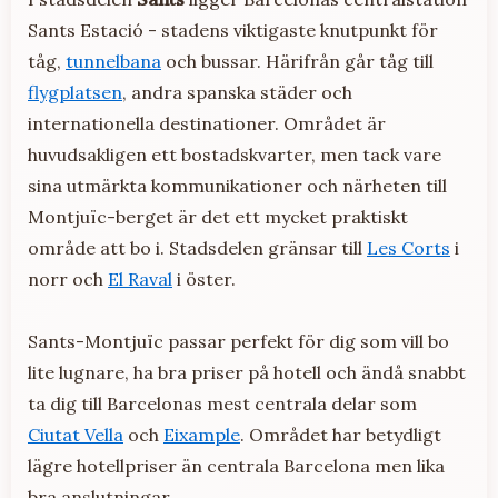
Sants Estació - stadens viktigaste knutpunkt för
tåg,
tunnelbana
och bussar. Härifrån går tåg till
flygplatsen
, andra spanska städer och
internationella destinationer. Området är
huvudsakligen ett bostadskvarter, men tack vare
sina utmärkta kommunikationer och närheten till
Montjuïc-berget är det ett mycket praktiskt
område att bo i. Stadsdelen gränsar till
Les Corts
i
norr och
El Raval
i öster.
Sants-Montjuïc passar perfekt för dig som vill bo
lite lugnare, ha bra priser på hotell och ändå snabbt
ta dig till Barcelonas mest centrala delar som
Ciutat Vella
och
Eixample
. Området har betydligt
lägre hotellpriser än centrala Barcelona men lika
bra anslutningar.