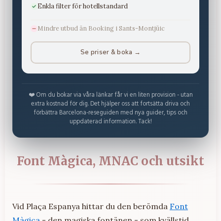
Enkla filter för hotellstandard
Mindre utbud än Booking i Sants-Montjüic
Se priser & boka →
❤️ Om du bokar via våra länkar får vi en liten provision - utan
extra kostnad för dig. Det hjälper oss att fortsätta driva och
förbättra Barcelona-reseguiden med nya guider, tips och
uppdaterad information. Tack!
Font Màgica, MNAC och utsikt
Vid Plaça Espanya hittar du den berömda
Font
Màgica
- den magiska fontänen - som kvällstid