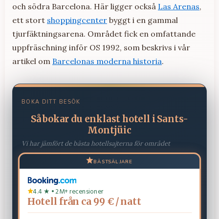
och södra Barcelona. Här ligger också
Las Arenas
,
ett stort
shoppingcenter
byggt i en gammal
tjurfäktningsarena. Området fick en omfattande
uppfräschning inför OS 1992, som beskrivs i vår
artikel om
Barcelonas moderna historia
.
BOKA DITT BESÖK
Så bokar du enklast hotell i Sants-
Montjüic
Vi har jämfört de bästa hotellsajterna för området
BÄSTSÄLJARE
4.4 ★ • 2M+ recensioner
Hotell från ca 99 € / natt