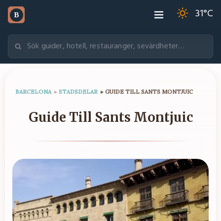
31
°C
B
BARCELONA
▸
STADSDELAR
▸
GUIDE TILL SANTS MONTJUIC
Guide Till Sants Montjuic