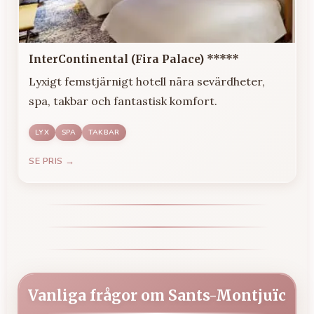
InterContinental (Fira Palace) *****
Lyxigt femstjärnigt hotell nära sevärdheter,
spa, takbar och fantastisk komfort.
LYX
SPA
TAKBAR
SE PRIS →
Vanliga frågor om Sants-Montjuïc