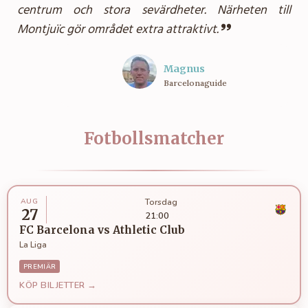
centrum och stora sevärdheter. Närheten till
Montjuïc gör området extra attraktivt.
Magnus
Barcelonaguide
Fotbollsmatcher
AUG
Torsdag
27
21:00
FC Barcelona
vs
Athletic Club
La Liga
PREMIÄR
KÖP BILJETTER →