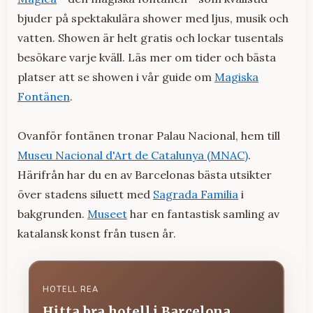
bjuder på spektakulära shower med ljus, musik och
vatten. Showen är helt gratis och lockar tusentals
besökare varje kväll. Läs mer om tider och bästa
platser att se showen i vår guide om
Magiska
Fontänen
.
Ovanför fontänen tronar Palau Nacional, hem till
Museu Nacional d'Art de Catalunya (MNAC)
.
Härifrån har du en av Barcelonas bästa utsikter
över stadens siluett med
Sagrada Familia
i
bakgrunden.
Museet
har en fantastisk samling av
katalansk konst från tusen år.
HOTELL REA
Hitta bra hotell i Barcelona