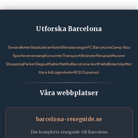
Utforska Barcelona
Sevärdheter
Stadsdelar
Hotell
Restauranger
FC Barcelona
Camp Nou
Sportevenemang
Konserter
Transport
Stränder
Resplan
Museer
Shopping
Parker
Dagsutflykter
Nattliv
Barcelona-kort
Fakta
Boka biljetter
Hyra bil
Lägenheter
RCD Espanyol
Våra webbplatser
barcelona-reseguide.se
Din kompletta reseguide till Barcelona