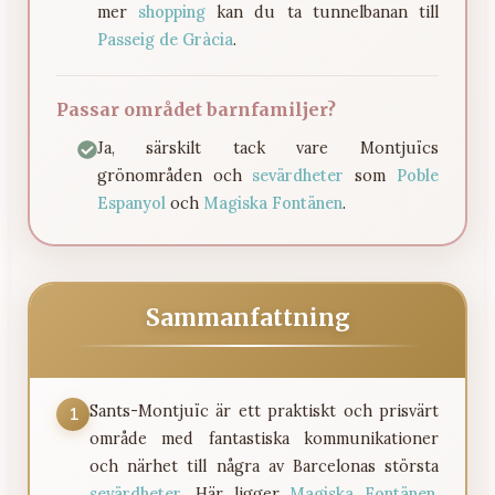
mer
shopping
kan du ta tunnelbanan till
Passeig de Gràcia
.
Passar området barnfamiljer?
Ja, särskilt tack vare Montjuïcs
grönområden och
sevärdheter
som
Poble
Espanyol
och
Magiska Fontänen
.
Sammanfattning
Sants-Montjuïc är ett praktiskt och prisvärt
1
område med fantastiska kommunikationer
och närhet till några av Barcelonas största
sevärdheter
. Här ligger
Magiska Fontänen
,