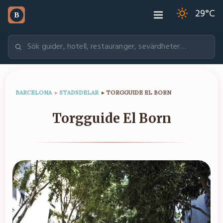
29
°C
B
BARCELONA
▸
STADSDELAR
▸
TORGGUIDE EL BORN
Torgguide El Born