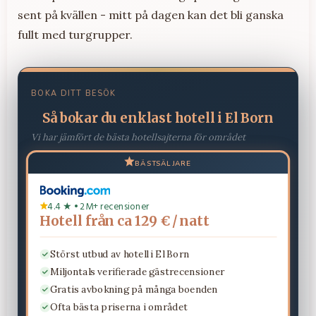
sent på kvällen - mitt på dagen kan det bli ganska
fullt med turgrupper.
BOKA DITT BESÖK
Så bokar du enklast hotell i El Born
Vi har jämfört de bästa hotellsajterna för området
BÄSTSÄLJARE
4.4 ★ • 2M+ recensioner
Hotell från ca 129 € / natt
Störst utbud av hotell i El Born
Miljontals verifierade gästrecensioner
Gratis avbokning på många boenden
Ofta bästa priserna i området