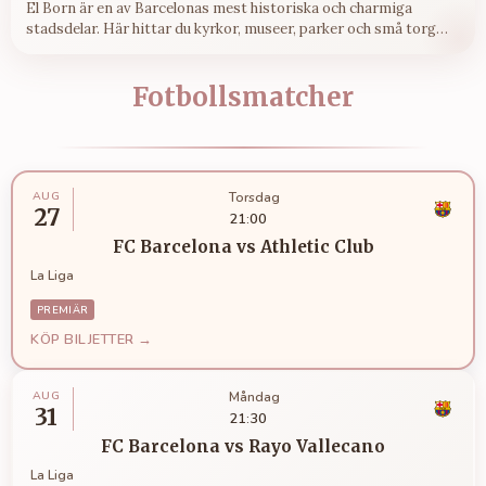
El Born är en av Barcelonas mest historiska och charmiga
stadsdelar. Här hittar du kyrkor, museer, parker och små torg
inom några minuters promenad.
Fotbollsmatcher
AUG
Torsdag
27
21:00
FC Barcelona
vs
Athletic Club
La Liga
PREMIÄR
KÖP BILJETTER →
AUG
Måndag
31
21:30
FC Barcelona
vs
Rayo Vallecano
La Liga