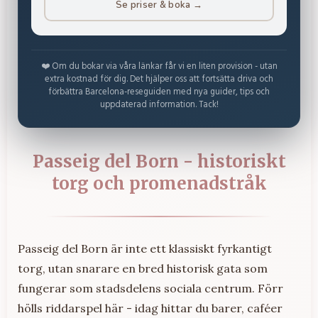
Se priser & boka →
❤️ Om du bokar via våra länkar får vi en liten provision - utan
extra kostnad för dig. Det hjälper oss att fortsätta driva och
förbättra Barcelona-reseguiden med nya guider, tips och
uppdaterad information. Tack!
Passeig del Born - historiskt
torg och promenadstråk
Passeig del Born är inte ett klassiskt fyrkantigt
torg, utan snarare en bred historisk gata som
fungerar som stadsdelens sociala centrum. Förr
hölls riddarspel här - idag hittar du barer, caféer