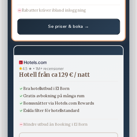
Rabatter kräver ibland inloggning
Se priser & boka →
4.5 ★ • 1M+ recensioner
Hotell från ca 129 € / natt
Bra hotellutbud i El Born
Gratis avbokning på många rum
Bonusnätter via Hotels.com Rewards
Enkla filter för hotellstandard
Mindre utbud än Booking i El Born