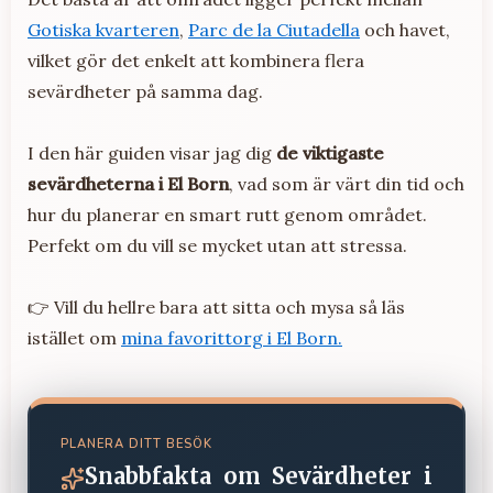
Gotiska kvarteren
,
Parc de la Ciutadella
och havet,
vilket gör det enkelt att kombinera flera
sevärdheter på samma dag.
I den här guiden visar jag dig
de viktigaste
sevärdheterna i El Born
, vad som är värt din tid och
hur du planerar en smart rutt genom området.
Perfekt om du vill se mycket utan att stressa.
👉 Vill du hellre bara att sitta och mysa så läs
istället om
mina favorittorg i El Born.
PLANERA DITT BESÖK
Snabbfakta om
Sevärdheter i