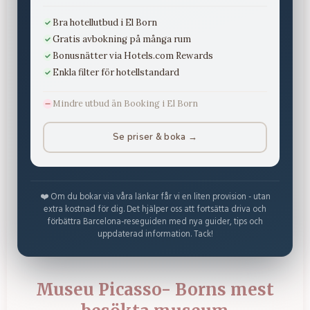
Bra hotellutbud i El Born
Gratis avbokning på många rum
Bonusnätter via Hotels.com Rewards
Enkla filter för hotellstandard
Mindre utbud än Booking i El Born
Se priser & boka →
❤️ Om du bokar via våra länkar får vi en liten provision - utan
extra kostnad för dig. Det hjälper oss att fortsätta driva och
förbättra Barcelona-reseguiden med nya guider, tips och
uppdaterad information. Tack!
Museu Picasso- Borns mest