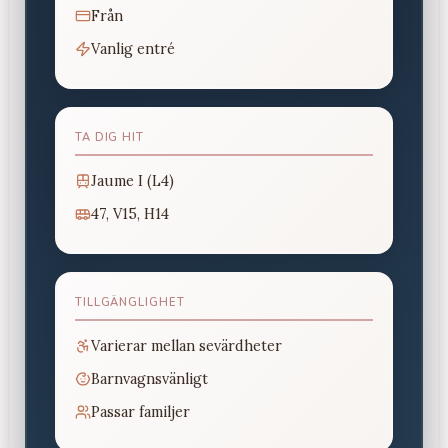
Från
Vanlig entré
TA DIG HIT
Jaume I (L4)
47, V15, H14
TILLGÄNGLIGHET
Varierar mellan sevärdheter
Barnvagnsvänligt
Passar familjer