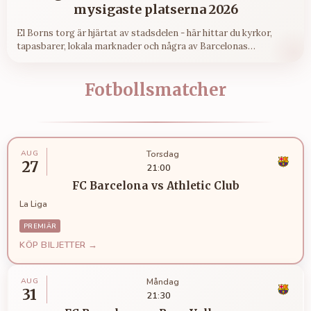
mysigaste platserna 2026
El Borns torg är hjärtat av stadsdelen - här hittar du kyrkor,
tapasbarer, lokala marknader och några av Barcelonas
mysigaste platser att pausa på.
Fotbollsmatcher
AUG
Torsdag
27
21:00
FC Barcelona
vs
Athletic Club
La Liga
PREMIÄR
KÖP BILJETTER →
AUG
Måndag
31
21:30