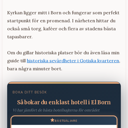
Kyrkan ligger mitt i Born och fungerar som perfekt
startpunkt för en promenad. I närheten hittar du
också små torg, kaféer och flera av stadens bästa
tapasbarer.
Om du gillar historiska platser bör du även läsa min
guide till
historiska sevärdheter i Gotiska kvarteren
,
bara några minuter bort.
BOKA DITT BESÖK
Så bokar du enklast hotell i El Born
Vi har jämfört de bästa hotellsajterna för området
BÄSTSÄLJARE