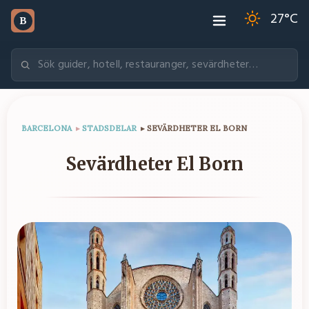
27
°C
B
BARCELONA
▸
STADSDELAR
▸
SEVÄRDHETER EL BORN
Sevärdheter El Born