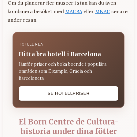
Om du planerar fler museer i stan kan du även
kombinera besöket med
MACBA
eller
MNAC
senare
under resan.
HOTELL REA
Hitta bra hotell i Barcelona
Jämför priser och boka boende i populära
områden som Eixample, Gràcia och
Barceloneta.
SE HOTELLPRISER
El Born Centre de Cultura-
historia under dina fötter