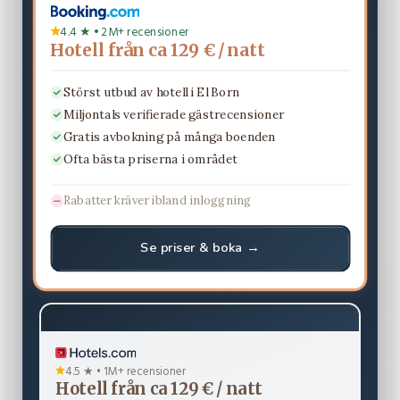
4.4 ★ • 2M+ recensioner
Hotell från ca 129 € / natt
Störst utbud av hotell i El Born
Miljontals verifierade gästrecensioner
Gratis avbokning på många boenden
Ofta bästa priserna i området
Rabatter kräver ibland inloggning
Se priser & boka →
4.5 ★ • 1M+ recensioner
Hotell från ca 129 € / natt