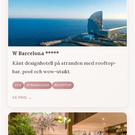
W Barcelona *****
Känt designhotell på stranden med rooftop-
bar, pool och wow-utsikt.
LYX
STRANDLÄGE
ROOFTOP
SE PRIS →