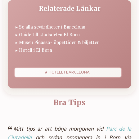
Relaterade Länkar
▸
Se alla sevärdheter i Barcelona
▸
Guide till stadsdelen El Born
▸
Museu Picasso- öppettider & biljetter
▸
Hotell i El Born
★ HOTELL I BARCELONA
Bra Tips
Mitt tips är att börja morgonen vid
Parc de la
Ciutadella
och sedan promenera in i Born via