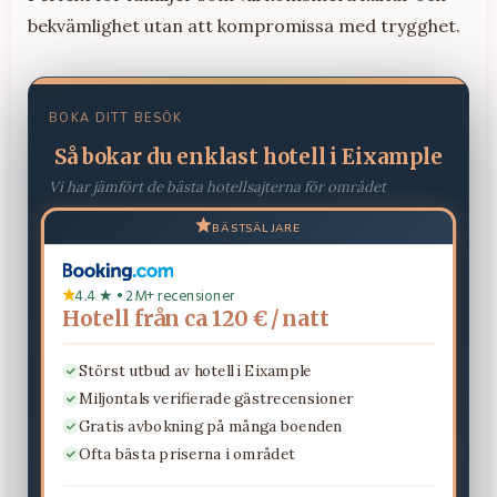
bekvämlighet utan att kompromissa med trygghet.
BOKA DITT BESÖK
Så bokar du enklast hotell i Eixample
Vi har jämfört de bästa hotellsajterna för området
BÄSTSÄLJARE
4.4 ★ • 2M+ recensioner
Hotell från ca 120 € / natt
Störst utbud av hotell i Eixample
Miljontals verifierade gästrecensioner
Gratis avbokning på många boenden
Ofta bästa priserna i området