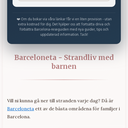
❤️ Om du bokar via våra länkar får vi en liten provision - utan
extra kostnad för dig. Det hjälper oss att fortsätta driva och
förbättra Barcelona-reseguiden med nya guider, tips och
uppdaterad information. Tack!
Barceloneta - Strandliv med
barnen
Vill ni kunna gå ner till stranden varje dag? Då är
Barceloneta
ett av de bästa områdena för familjer i
Barcelona.