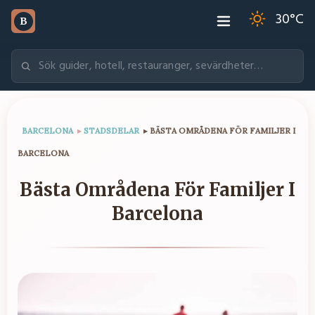
30
°C
B
BARCELONA
▸
STADSDELAR
▸
BÄSTA OMRÅDENA FÖR FAMILJER I
BARCELONA
Bästa Områdena För Familjer I
Barcelona