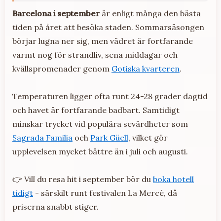
Barcelona i september
är enligt många den bästa
tiden på året att besöka staden. Sommarsäsongen
börjar lugna ner sig, men vädret är fortfarande
varmt nog för strandliv, sena middagar och
kvällspromenader genom
Gotiska kvarteren
.
Temperaturen ligger ofta runt 24-28 grader dagtid
och havet är fortfarande badbart. Samtidigt
minskar trycket vid populära sevärdheter som
Sagrada Familia
och
Park Güell
, vilket gör
upplevelsen mycket bättre än i juli och augusti.
👉 Vill du resa hit i september bör du
boka hotell
tidigt
- särskilt runt festivalen La Mercè, då
priserna snabbt stiger.