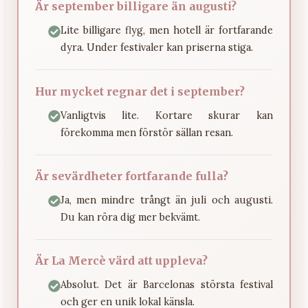
Är september billigare än augusti?
Lite billigare flyg, men hotell är fortfarande
dyra. Under festivaler kan priserna stiga.
Hur mycket regnar det i september?
Vanligtvis lite. Kortare skurar kan
förekomma men förstör sällan resan.
Är sevärdheter fortfarande fulla?
Ja, men mindre trångt än juli och augusti.
Du kan röra dig mer bekvämt.
Är La Mercè värd att uppleva?
Absolut. Det är Barcelonas största festival
och ger en unik lokal känsla.