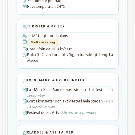
7
soltimmar per dag
Havstemperatur:
24
°C
TURISTER & PRISER
Måttligt - bra balans
Mellansäsong
Hotell från ca
1100
kr/natt
Boka 3–4 veckor i förväg, extra viktigt kring La
Mercè
EVENEMANG & HÖJDPUNKTER
La Mercè - Barcelonas största folkfest
·
24
september
Gratis konserter och aktiviteter i hela staden
·
Hela
La Mercè-veckan
Festival de les Arts
·
Mitten av september
KLÄDSEL & ATT TA MED