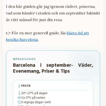
I den här guiden går jag igenom vädret, priserna,
vad som händer i staden och om september faktiskt
är rätt månad för just din resa.
👉 För en mer generell guide, läs
bästa tid att
besöka Barcelona
.
MÅNADSGUIDE
Barcelona i september- Väder,
Evenemang, Priser & Tips
VÄDER
20
°–
27
°C på dagen
Ca
17
°C på natten
5
regniga dagar i snitt