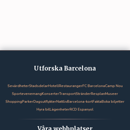
Utforska Barcelona
Sevärdheter
Stadsdelar
Hotell
Restauranger
FC Barcelona
Camp Nou
Sportevenemang
Konserter
Transport
Stränder
Resplan
Museer
Shopping
Parker
Dagsutflykter
Nattliv
Barcelona-kort
Fakta
Boka biljetter
Hyra bil
Lägenheter
RCD Espanyol
Våra webbplatser