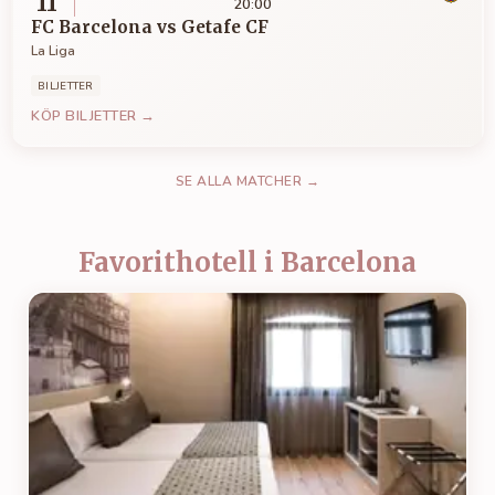
11
20:00
FC Barcelona
vs
Getafe CF
La Liga
BILJETTER
KÖP BILJETTER →
SE ALLA MATCHER →
Favorithotell i Barcelona