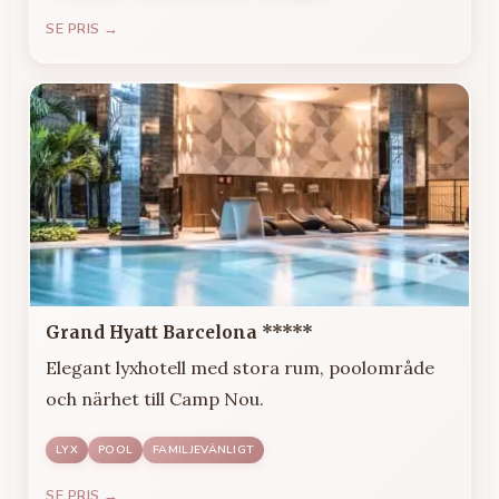
SE PRIS →
Grand Hyatt Barcelona *****
Elegant lyxhotell med stora rum, poolområde
och närhet till Camp Nou.
LYX
POOL
FAMILJEVÄNLIGT
SE PRIS →