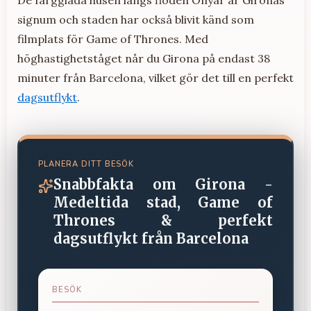
De färgglada husen längs floden Onyar är Gironas
signum och staden har också blivit känd som
filmplats för Game of Thrones. Med
höghastighetståget når du Girona på endast 38
minuter från Barcelona, vilket gör det till en perfekt
dagsutflykt
.
PLANERA DITT BESÖK
Snabbfakta om
Girona -
Medeltida stad, Game of
Thrones & perfekt
dagsutflykt från Barcelona
BESÖK