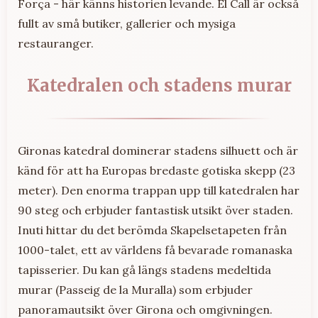
Força - här känns historien levande. El Call är också
fullt av små butiker, gallerier och mysiga
restauranger.
Katedralen och stadens murar
Gironas katedral dominerar stadens silhuett och är
känd för att ha Europas bredaste gotiska skepp (23
meter). Den enorma trappan upp till katedralen har
90 steg och erbjuder fantastisk utsikt över staden.
Inuti hittar du det berömda Skapelsetapeten från
1000-talet, ett av världens få bevarade romanaska
tapisserier. Du kan gå längs stadens medeltida
murar (Passeig de la Muralla) som erbjuder
panoramautsikt över Girona och omgivningen.