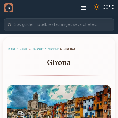
30
°C
B
BARCELONA
▸
DAGSUTFLYKTER
▸
GIRONA
Girona