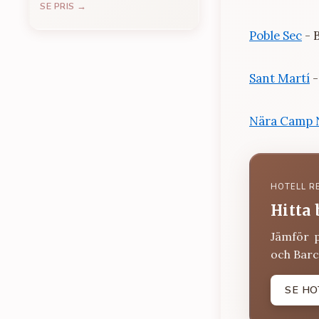
SE PRIS →
Poble Sec
- B
Sant Martí
-
Nära Camp 
HOTELL R
Hitta 
Jämför 
och Barc
SE HO