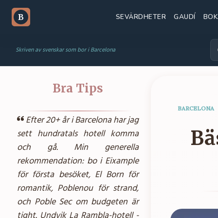
SEVÄRDHETER
GAUDÍ
BOK
B
Skriven av svenskar som bor i Barcelona
Bra Tips
BARCELONA
Efter 20+ år i Barcelona har jag
Bä
sett hundratals hotell komma
och gå. Min generella
rekommendation: bo i Eixample
för första besöket, El Born för
romantik, Poblenou för strand,
och Poble Sec om budgeten är
tight. Undvik La Rambla-hotell -