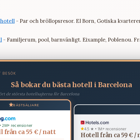
hotell
- Par och bröllopsresor. El Born, Gotiska kvartere
l
- Familjerum, pool, barnvänligt. Eixample, Poblenou. Fr
T BESÖK
Så bokar du bästa hotell i Barcelona
ört de största hotellsajterna för Barcelona
BÄSTSÄLJARE
• 2M+ recensioner
4.5 ★ • 1M+ recensioner
l från ca 55 € / natt
Hotell från ca 59 € / 