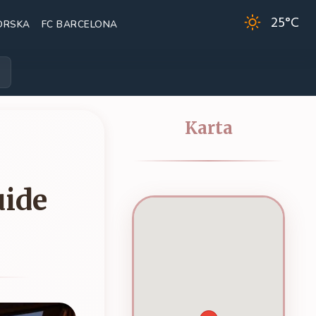
25
°C
ORSKA
FC BARCELONA
Karta
uide