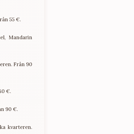
rån 55 €.
el, Mandarin
teren. Från 90
80 €.
ån 90 €.
ka kvarteren.