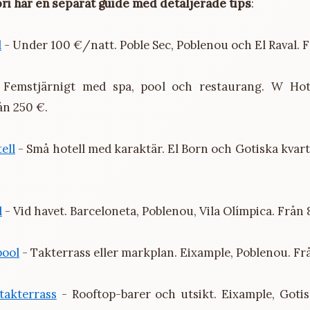
ori har en separat guide med detaljerade tips
:
l
- Under 100 €/natt. Poble Sec, Poblenou och El Raval. F
Femstjärnigt med spa, pool och restaurang. W Hot
ån 250 €.
ell
- Små hotell med karaktär. El Born och Gotiska kvar
l
- Vid havet. Barceloneta, Poblenou, Vila Olímpica. Från 
pool
- Takterrass eller markplan. Eixample, Poblenou. Fr
takterrass
- Rooftop-barer och utsikt. Eixample, Gotis