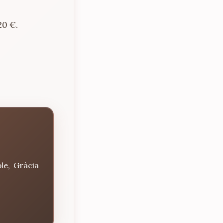
20 €.
le, Gràcia