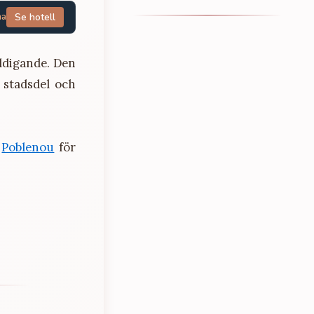
na
Se hotell
äldigande. Den
, stadsdel och
,
Poblenou
för