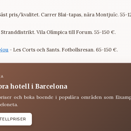
äst pris/kvalitet. Carrer Blai-tapas, nära Montjuïc. 55-1
 Stranddistrikt. Vila Olímpica till Forum. 55-150 €.
Nou
- Les Corts och Sants. Fotbollsresan. 65-150 €.
EA
bra hotell i Barcelona
priser och boka boende i populära områden som Eixamp
eloneta.
TELLPRISER