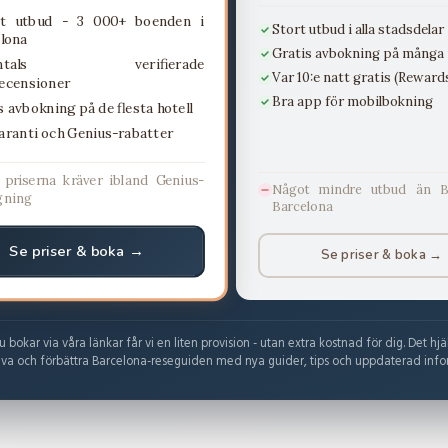
st utbud - 3 000+ boenden i
Stort utbud i alla stadsdelar
lona
Gratis avbokning på många
jontals verifierade
Var 10:e natt gratis (Reward
ecensioner
Bra app för mobilbokning
s avbokning på de flesta hotell
aranti och Genius-rabatter
 priserna kräver ibland Genius-
Något mindre utbud än B
gning
Barcelona
Se priser & boka →
Se priser & boka →
bokar via våra länkar får vi en liten provision - utan extra kostnad för dig. Det hjä
riva och förbättra Barcelona-reseguiden med nya guider, tips och uppdaterad info