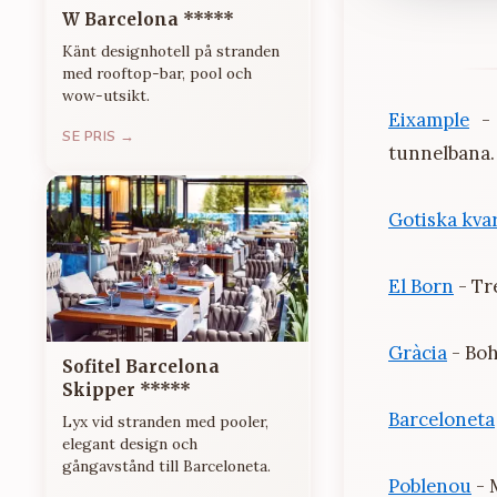
W Barcelona *****
Känt designhotell på stranden
med rooftop-bar, pool och
wow-utsikt.
Eixample
- 
SE PRIS →
tunnelbana.
Gotiska kva
El Born
- Tr
Gràcia
- Boh
Sofitel Barcelona
Skipper *****
Barceloneta
Lyx vid stranden med pooler,
elegant design och
gångavstånd till Barceloneta.
Poblenou
- 