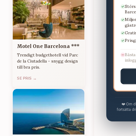
Stör
Barce
Mil
gästr
Grati
Prisg
Motel One Barcelona ***
Bästa
Trendigt budgethotell vid Parc
inlog
de la Ciutadella - snygg design
till bra pris.
SE PRIS →
❤️ Om du 
fortsätta d