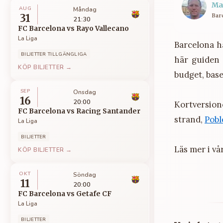
Ma
AUG
Måndag
Bar
31
21:30
FC Barcelona
vs
Rayo Vallecano
La Liga
Barcelona h
BILJETTER TILLGÄNGLIGA
här guiden 
KÖP BILJETTER →
budget, base
SEP
Onsdag
16
20:00
Kortversio
FC Barcelona
vs
Racing Santander
strand,
Pobl
La Liga
BILJETTER
Läs mer i vår
KÖP BILJETTER →
OKT
Söndag
11
20:00
FC Barcelona
vs
Getafe CF
La Liga
BILJETTER