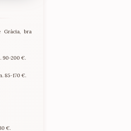
 Gràcia, bra
. 90-200 €.
n. 85-170 €.
30 €.