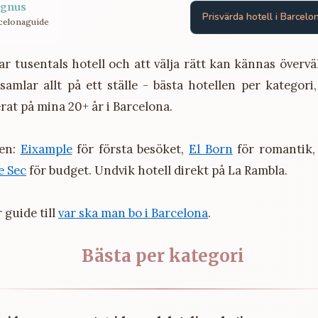
gnus
Prisvärda hotell i Barcelo
celonaguide
ar tusentals hotell och att välja rätt kan kännas överv
samlar allt på ett ställe - bästa hotellen per kategori
rat på mina 20+ år i Barcelona.
nen:
Eixample
för första besöket,
El Born
för romantik
e Sec
för budget. Undvik hotell direkt på La Rambla.
 guide till
var ska man bo i Barcelona
.
Bästa per kategori