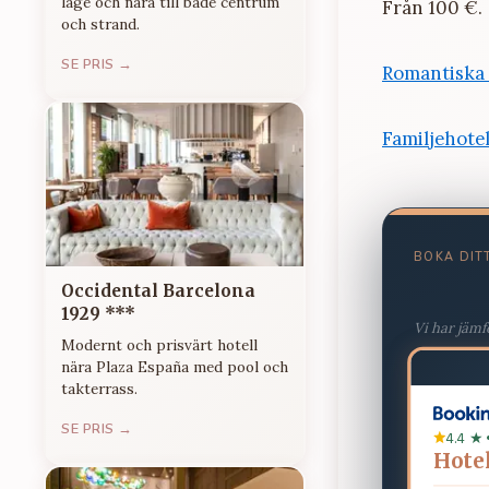
läge och nära till både centrum
Från 100 €.
och strand.
SE PRIS →
Romantiska 
Familjehotel
BOKA DIT
Occidental Barcelona
1929 ***
Vi har jämf
Modernt och prisvärt hotell
nära Plaza España med pool och
takterrass.
SE PRIS →
4.4 ★ 
Hotel