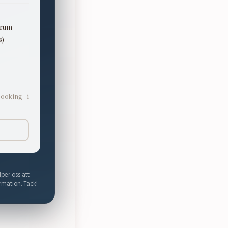
 rum
s)
ooking i
lper oss att
rmation. Tack!