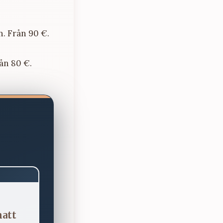
n. Från 90 €.
ån 80 €.
natt