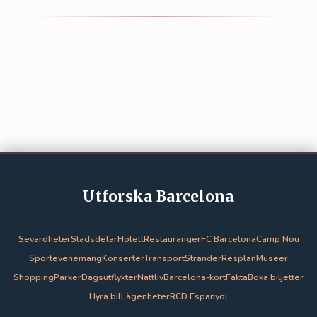
Utforska Barcelona
Sevärdheter
Stadsdelar
Hotell
Restauranger
FC Barcelona
Camp Nou
Sportevenemang
Konserter
Transport
Stränder
Resplan
Museer
Shopping
Parker
Dagsutflykter
Nattliv
Barcelona-kort
Fakta
Boka biljetter
Hyra bil
Lägenheter
RCD Espanyol