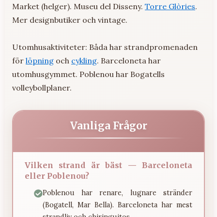
Market (helger). Museu del Disseny.
Torre Glòries
.
Mer designbutiker och vintage.
Utomhusaktiviteter: Båda har strandpromenaden
för
löpning
och
cykling
. Barceloneta har
utomhusgymmet. Poblenou har Bogatells
volleybollplaner.
Vanliga Frågor
Vilken strand är bäst — Barceloneta
eller Poblenou?
Poblenou har renare, lugnare stränder
(Bogatell, Mar Bella). Barceloneta har mest
strandliv och chiringuitos.