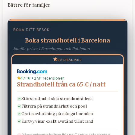
Bättre för familjer
BOKA DITT BESÖK
Boka strandhotell i Barcelona
Jämför priser i Barceloneta och Poblenou
BÄSTSÄLJARE
4.4 ★ • 2M+ recensioner
Strandhotell från ca 65 € / natt
Störst utbud i båda strandområdena
Filtrera på strandnärhet och pool
Gratis avbokning på många boenden
Kartvy visar exakt avstånd till strand