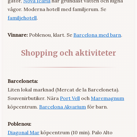
gator,
Nova Icària
har grundast vatten och lugna
vågor. Moderna hotell med familjerum. Se
familjehotell
.
Vinnare:
Poblenou, klart. Se
Barcelona med barn
.
Shopping och aktiviteter
Barceloneta:
Liten lokal marknad (Mercat de la Barceloneta).
Souvenirbutiker. Nära
Port Vell
och
Maremagnum
köpcentrum.
Barcelona Akvarium
för barn.
Poblenou:
Diagonal Mar
köpcentrum (10 min). Palo Alto