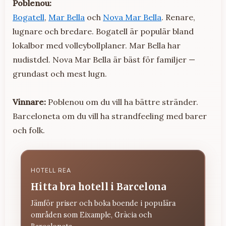
Poblenou:
Bogatell
,
Mar Bella
och
Nova Mar Bella
. Renare,
lugnare och bredare. Bogatell är populär bland
lokalbor med volleybollplaner. Mar Bella har
nudistdel. Nova Mar Bella är bäst för familjer —
grundast och mest lugn.
Vinnare:
Poblenou om du vill ha bättre stränder.
Barceloneta om du vill ha strandfeeling med barer
och folk.
HOTELL REA
Hitta bra hotell i Barcelona
Jämför priser och boka boende i populära
områden som Eixample, Gràcia och