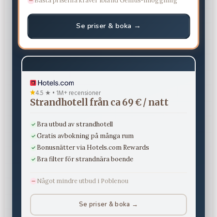
Bästa priserna kräver ibland Genius-inloggning
Se priser & boka →
4.5 ★ • 1M+ recensioner
Strandhotell från ca 69 € / natt
Bra utbud av strandhotell
Gratis avbokning på många rum
Bonusnätter via Hotels.com Rewards
Bra filter för strandnära boende
Något mindre utbud i Poblenou
Se priser & boka →