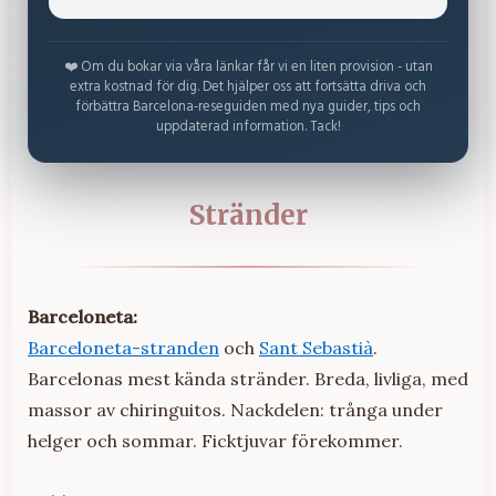
❤️ Om du bokar via våra länkar får vi en liten provision - utan
extra kostnad för dig. Det hjälper oss att fortsätta driva och
förbättra Barcelona-reseguiden med nya guider, tips och
uppdaterad information. Tack!
Stränder
Barceloneta:
Barceloneta-stranden
och
Sant Sebastià
.
Barcelonas mest kända stränder. Breda, livliga, med
massor av chiringuitos. Nackdelen: trånga under
helger och sommar. Ficktjuvar förekommer.