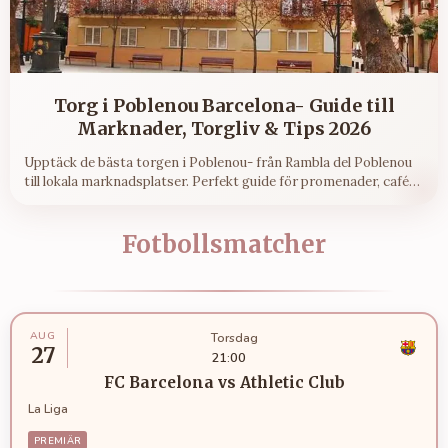
Torg i Poblenou Barcelona- Guide till
Marknader, Torgliv & Tips 2026
Upptäck de bästa torgen i Poblenou- från Rambla del Poblenou
till lokala marknadsplatser. Perfekt guide för promenader, caféer
och vardagsliv i Barcelona.
Fotbollsmatcher
AUG
Torsdag
27
21:00
FC Barcelona
vs
Athletic Club
La Liga
PREMIÄR