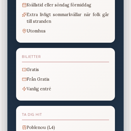
Kvällstid eller söndag förmiddag
Extra livligt sommarkvällar när folk går
till stranden
Utomhus
BILJETTER
Gratis
Från
Gratis
Vanlig entré
TA DIG HIT
Poblenou (L4)