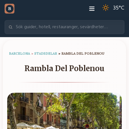
35
°C
B
BARCELONA
▸
STADSDELAR
▸
RAMBLA DEL POBLENOU
Rambla Del Poblenou