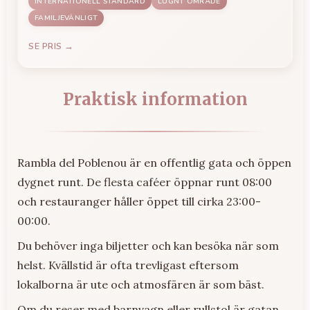
INTERNATIONELL STANDARD
LUGNT OMRÅDE
FAMILJEVÄNLIGT
SE PRIS →
Praktisk information
Rambla del Poblenou är en offentlig gata och öppen
dygnet runt. De flesta caféer öppnar runt 08:00
och restauranger håller öppet till cirka 23:00-
00:00.
Du behöver inga biljetter och kan besöka när som
helst. Kvällstid är ofta trevligast eftersom
lokalborna är ute och atmosfären är som bäst.
Om du reser med barnvagn eller rullstol är gatan