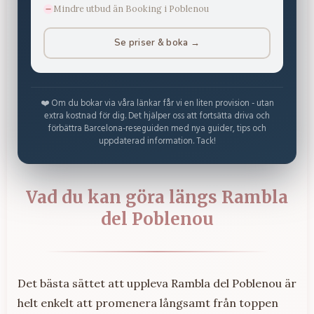
Mindre utbud än Booking i Poblenou
Se priser & boka →
❤️ Om du bokar via våra länkar får vi en liten provision - utan
extra kostnad för dig. Det hjälper oss att fortsätta driva och
förbättra Barcelona-reseguiden med nya guider, tips och
uppdaterad information. Tack!
Vad du kan göra längs Rambla
del Poblenou
Det bästa sättet att uppleva Rambla del Poblenou är
helt enkelt att promenera långsamt från toppen