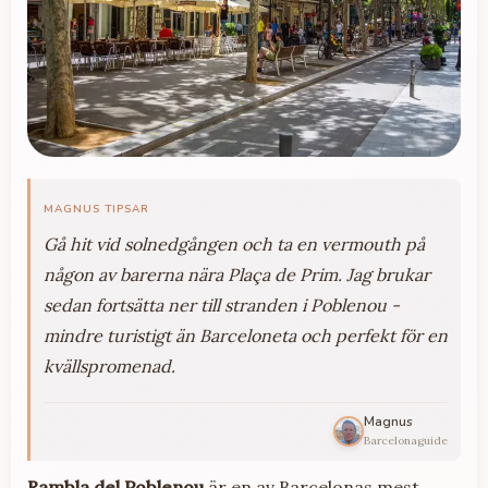
MAGNUS TIPSAR
Gå hit vid solnedgången och ta en vermouth på
någon av barerna nära Plaça de Prim. Jag brukar
sedan fortsätta ner till stranden i Poblenou -
mindre turistigt än Barceloneta och perfekt för en
kvällspromenad.
Magnus
Barcelonaguide
Rambla del Poblenou
är en av Barcelonas mest