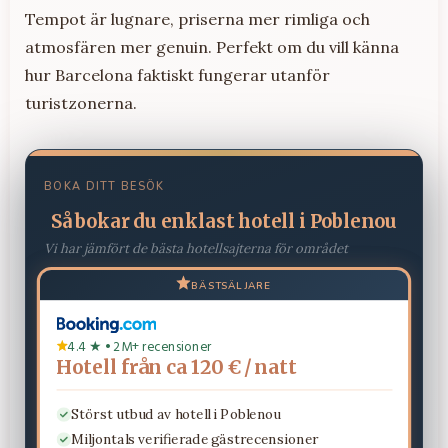
Tempot är lugnare, priserna mer rimliga och
atmosfären mer genuin. Perfekt om du vill känna
hur Barcelona faktiskt fungerar utanför
turistzonerna.
BOKA DITT BESÖK
Så bokar du enklast hotell i Poblenou
Vi har jämfört de bästa hotellsajterna för området
BÄSTSÄLJARE
4.4 ★ • 2M+ recensioner
Hotell från ca 120 € / natt
Störst utbud av hotell i Poblenou
Miljontals verifierade gästrecensioner