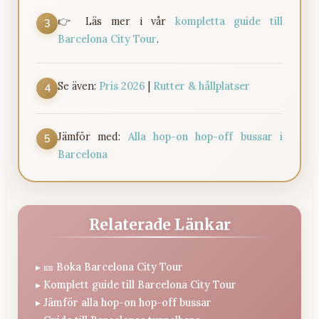
👉 Läs mer i vår
kompletta guide till
3
Barcelona City Tour
.
Se även:
Pris 2026
|
Rutter & hållplatser
4
Jämför med:
Alla hop-on hop-off bussar i
5
Barcelona
Relaterade Länkar
▸
🎫 Boka Barcelona City Tour
▸
Komplett guide till Barcelona City Tour
▸
Jämför alla hop-on hop-off bussar