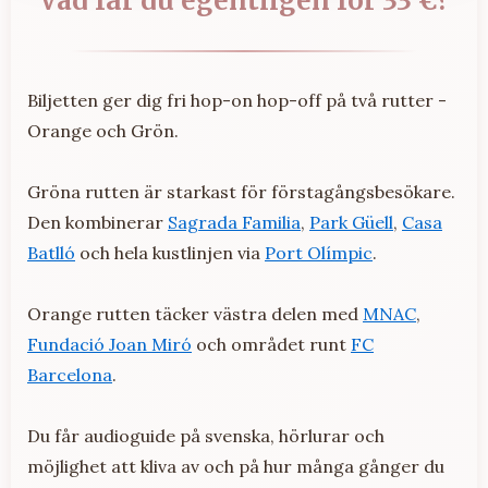
Vad får du egentligen för 33 €?
Biljetten ger dig fri hop-on hop-off på två rutter -
Orange och Grön.
Gröna rutten är starkast för förstagångsbesökare.
Den kombinerar
Sagrada Familia
,
Park Güell
,
Casa
Batlló
och hela kustlinjen via
Port Olímpic
.
Orange rutten täcker västra delen med
MNAC
,
Fundació Joan Miró
och området runt
FC
Barcelona
.
Du får audioguide på svenska, hörlurar och
möjlighet att kliva av och på hur många gånger du