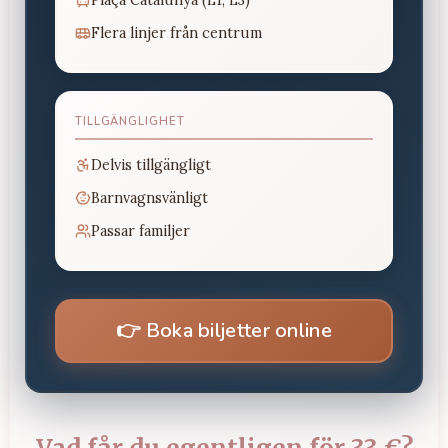
Plaça Catalunya (L1, L3)
Flera linjer från centrum
TILLGÄNGLIGHET
Delvis tillgängligt
Barnvagnsvänligt
Passar familjer
👉
Boka biljetter online