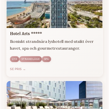
Hotel Arts *****
Ikoniskt strandnära lyxhotell med utsikt över
havet, spa och gourmetrestauranger.
LYX
STRANDLÄGE
SPA
SE PRIS →