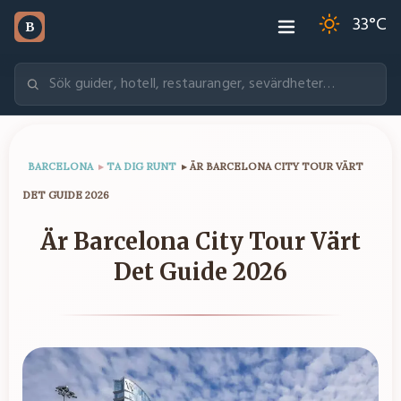
33
°C
B
BARCELONA
▸
TA DIG RUNT
▸
ÄR BARCELONA CITY TOUR VÄRT
DET GUIDE 2026
Är Barcelona City Tour Värt
Det Guide 2026