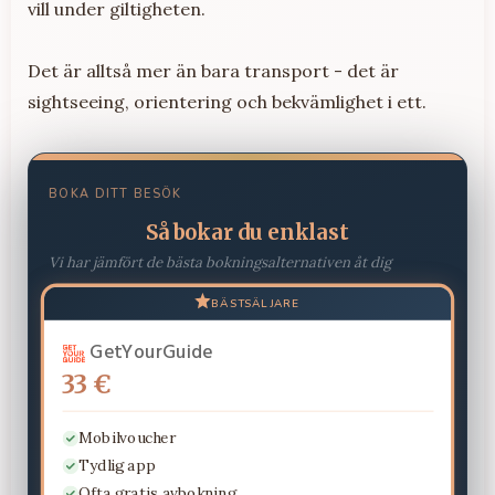
vill under giltigheten.
Det är alltså mer än bara transport - det är
sightseeing, orientering och bekvämlighet i ett.
BOKA DITT BESÖK
Så bokar du enklast
Vi har jämfört de bästa bokningsalternativen åt dig
BÄSTSÄLJARE
GetYourGuide
33 €
Mobilvoucher
Tydlig app
Ofta gratis avbokning