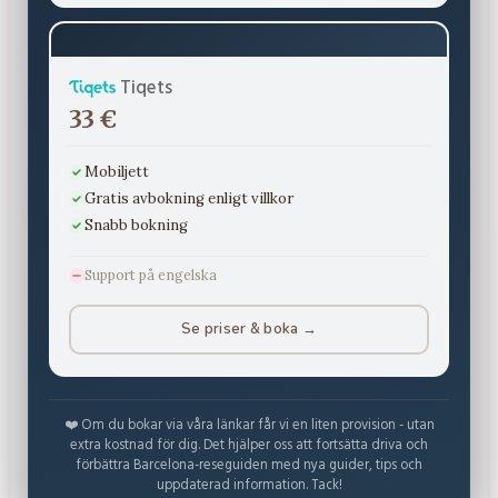
Tiqets
33 €
Mobiljett
Gratis avbokning enligt villkor
Snabb bokning
Support på engelska
Se priser & boka →
❤️ Om du bokar via våra länkar får vi en liten provision - utan
extra kostnad för dig. Det hjälper oss att fortsätta driva och
förbättra Barcelona-reseguiden med nya guider, tips och
uppdaterad information. Tack!