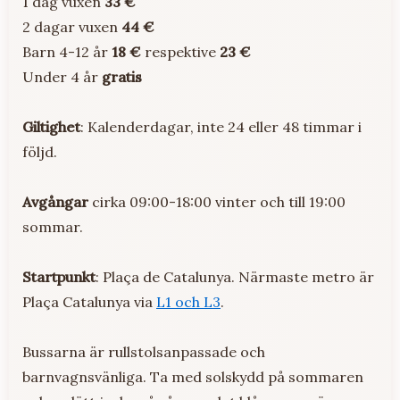
1 dag vuxen
33 €
2 dagar vuxen
44 €
Barn 4-12 år
18 €
respektive
23 €
Under 4 år
gratis
Giltighet
: Kalenderdagar, inte 24 eller 48 timmar i
följd.
Avgångar
cirka 09:00-18:00 vinter och till 19:00
sommar.
Startpunkt
: Plaça de Catalunya. Närmaste metro är
Plaça Catalunya via
L1 och L3
.
Bussarna är rullstolsanpassade och
barnvagnsvänliga. Ta med solskydd på sommaren