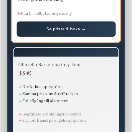
Kan bli fullbokat högsäsong
Se priser & boka →
Officiella Barcelona City Tour
33 €
Direkt hos operatören
Samma pris som återförsäljare
Full tillgång till alla rutter
Begränsad avbokningsflexibilitet
Support främst på engelska/spanska