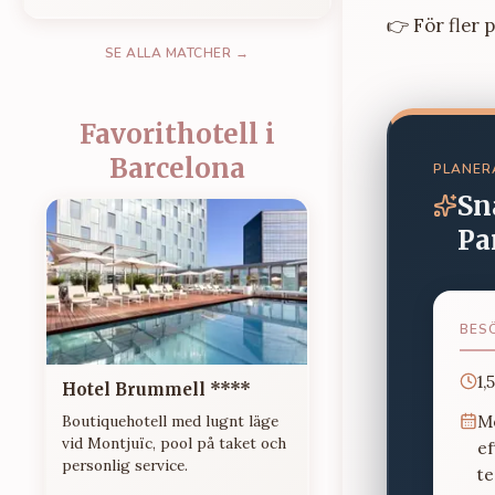
👉 För fler 
SE ALLA MATCHER →
Favorithotell i
Barcelona
PLANER
Sn
Pa
BES
1,
Hotel Brummell ****
M
Boutiquehotell med lugnt läge
vid Montjuïc, pool på taket och
e
personlig service.
t