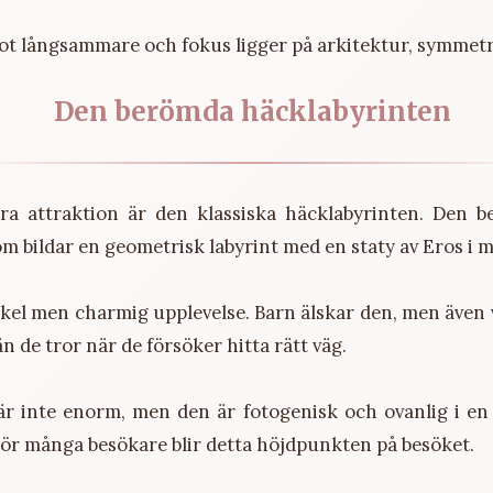
ot långsammare och fokus ligger på arkitektur, symmetr
Den berömda häcklabyrinten
ra attraktion är den klassiska häcklabyrinten. Den b
m bildar en geometrisk labyrint med en staty av Eros i m
nkel men charmig upplevelse. Barn älskar den, men även
än de tror när de försöker hitta rätt väg.
är inte enorm, men den är fotogenisk och ovanlig i en
För många besökare blir detta höjdpunkten på besöket.