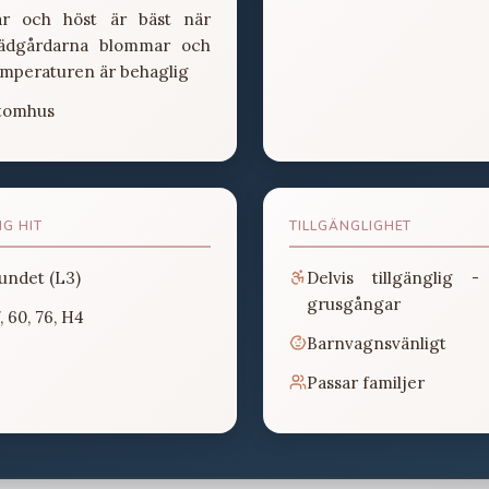
år och höst är bäst när
rädgårdarna blommar och
mperaturen är behaglig
tomhus
IG HIT
TILLGÄNGLIGHET
undet (L3)
Delvis tillgänglig -
grusgångar
, 60, 76, H4
Barnvagnsvänligt
Passar familjer