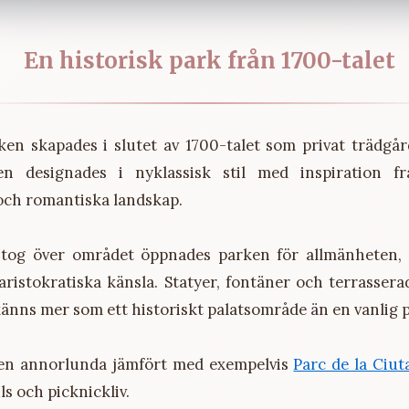
En historisk park från 1700-talet
ken skapades i slutet av 1700-talet som privat trädgård
en designades i nyklassisk stil med inspiration fr
och romantiska landskap.
 tog över området öppnades parken för allmänheten,
 aristokratiska känsla. Statyer, fontäner och terrasser
känns mer som ett historiskt palatsområde än en vanlig 
den annorlunda jämfört med exempelvis
Parc de la Ciut
s och picknickliv.