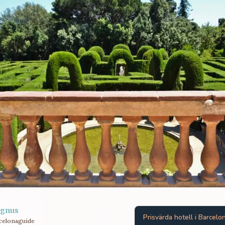
gnus
Prisvärda hotell i Barcelo
celonaguide