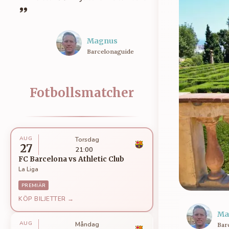
Magnus
Barcelonaguide
Fotbollsmatcher
AUG
Torsdag
27
21:00
FC Barcelona
vs
Athletic Club
La Liga
PREMIÄR
KÖP BILJETTER →
Ma
AUG
Måndag
Bar