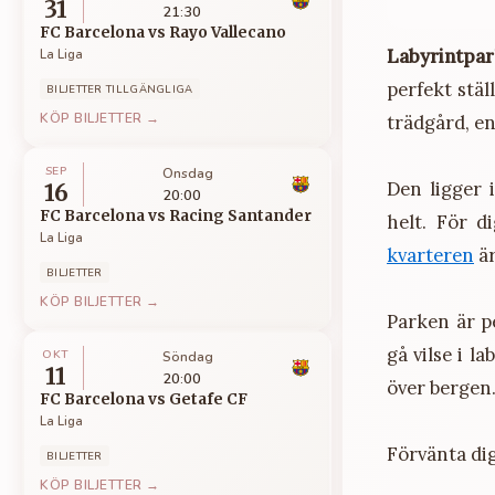
31
21:30
FC Barcelona
vs
Rayo Vallecano
Labyrintpa
La Liga
perfekt stä
BILJETTER TILLGÄNGLIGA
KÖP BILJETTER →
trädgård, e
SEP
Onsdag
Den ligger 
16
20:00
FC Barcelona
vs
Racing Santander
helt. För 
La Liga
kvarteren
är
BILJETTER
KÖP BILJETTER →
Parken är p
gå vilse i l
OKT
Söndag
11
20:00
över bergen
FC Barcelona
vs
Getafe CF
La Liga
Förvänta dig
BILJETTER
KÖP BILJETTER →