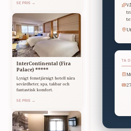
SE PRIS →
V
t
te
U
TA D
InterContinental (Fira
Palace) *****
M
Lyxigt femstjärnigt hotell nära
sevärdheter, spa, takbar och
27
fantastisk komfort.
SE PRIS →