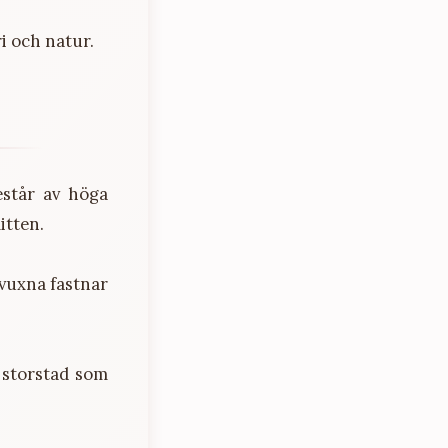
i och natur.
estår av höga
itten.
 vuxna fastnar
 storstad som