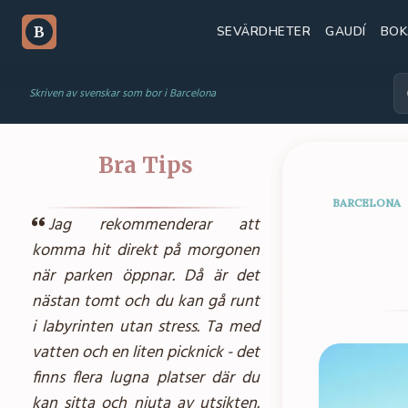
SEVÄRDHETER
GAUDÍ
BOK
B
Skriven av svenskar som bor i Barcelona
Bra Tips
BARCELONA
Jag rekommenderar att
komma hit direkt på morgonen
när parken öppnar. Då är det
nästan tomt och du kan gå runt
i labyrinten utan stress. Ta med
vatten och en liten picknick - det
finns flera lugna platser där du
kan sitta och njuta av utsikten.