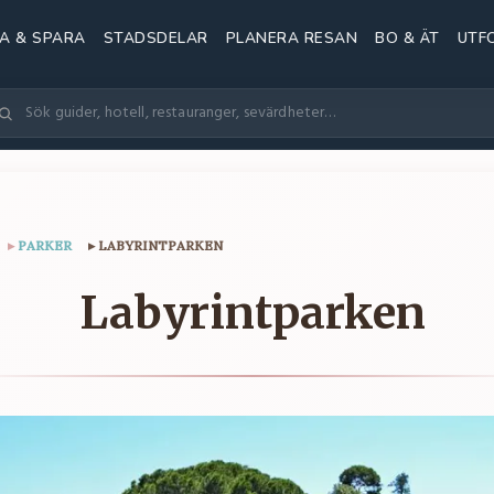
A & SPARA
STADSDELAR
PLANERA RESAN
BO & ÄT
UTF
▸
PARKER
▸
LABYRINTPARKEN
Labyrintparken