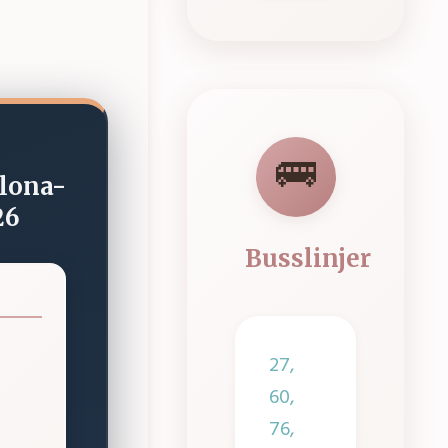
🚌
lona-
26
Busslinjer
27,
60,
76,