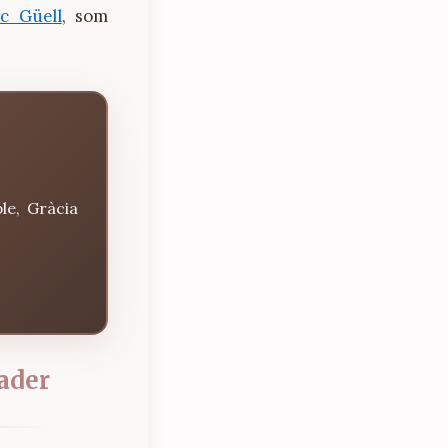
c Güell
, som
le, Gràcia
ader