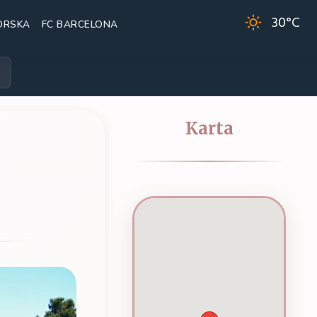
30
°C
ORSKA
FC BARCELONA
Karta