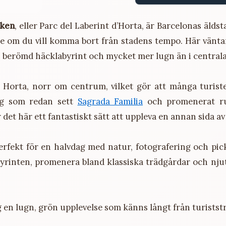
rken
, eller Parc del Laberint d’Horta, är Barcelonas äldst
lle om du vill komma bort från stadens tempo. Här vänta
n berömd häcklabyrint och mycket mer lugn än i centrala
i Horta, norr om centrum, vilket gör att många turist
dig som redan sett
Sagrada Familia
och promenerat r
 det här ett fantastiskt sätt att uppleva en annan sida a
erfekt för en halvdag med natur, fotografering och pic
abyrinten, promenera bland klassiska trädgårdar och nju
.
 en lugn, grön upplevelse som känns långt från turistst