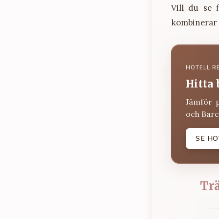
Vill du se
kombinerar 
HOTELL R
Hitta 
Jämför 
och Barc
SE HO
Trä