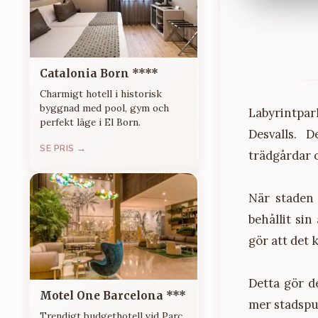
Catalonia Born ****
Charmigt hotell i historisk
byggnad med pool, gym och
Labyrintpar
perfekt läge i El Born.
Desvalls. D
SE PRIS →
trädgårdar 
När staden
behållit sin
gör att det 
Detta gör 
Motel One Barcelona ***
mer stadspul
Trendigt budgethotell vid Parc