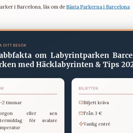
parker i Barcelona, läs om de
Bästa Parkerna i Barcelona
A DITT BESÖK
abbfakta om
Labyrintparken Barce
rken med Häcklabyrinten & Tips 20
ÖK
BILJETTER
5-2 timmar
Biljett krävs
orgon eller sen
Från
3 €
ftermiddag för svalare
Vanlig entré
emperatur