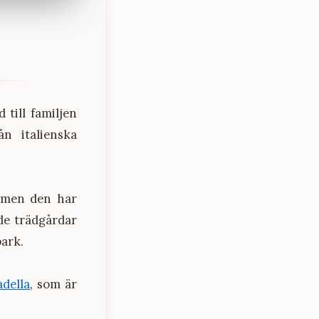
 till familjen
ån italienska
 men den har
ade trädgårdar
park.
adella
, som är