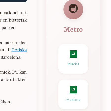
🚇
a park och ett
r en historisk
 parker.
Metro
er missar den
unt i
Gotiska
L3
v Barcelona.
Mundet
knick. Du kan
ta av utsikten
L3
Montbau
råken.