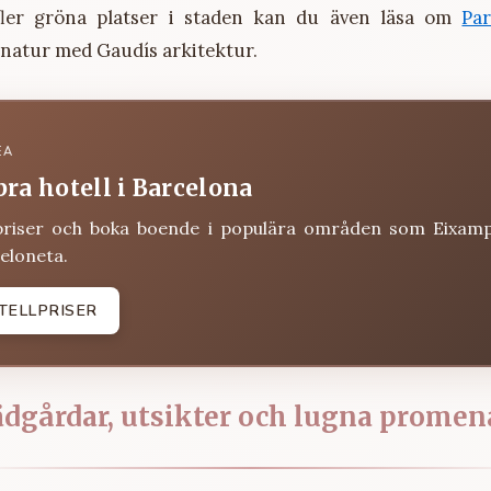
 fler gröna platser i staden kan du även läsa om
Par
natur med Gaudís arkitektur.
EA
bra hotell i Barcelona
priser och boka boende i populära områden som Eixamp
eloneta.
TELLPRISER
dgårdar, utsikter och lugna promen