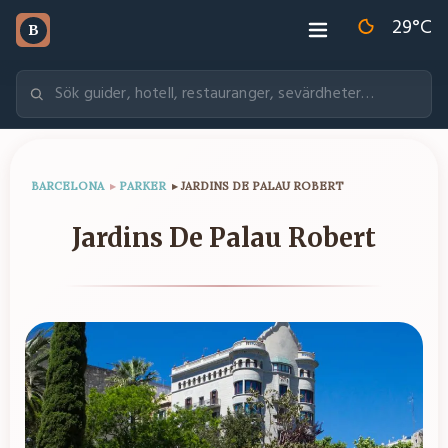
29
°C
B
BARCELONA
▸
PARKER
▸
JARDINS DE PALAU ROBERT
Jardins De Palau Robert