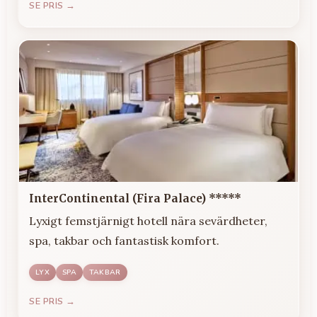
SE PRIS →
InterContinental (Fira Palace) *****
Lyxigt femstjärnigt hotell nära sevärdheter,
spa, takbar och fantastisk komfort.
LYX
SPA
TAKBAR
SE PRIS →