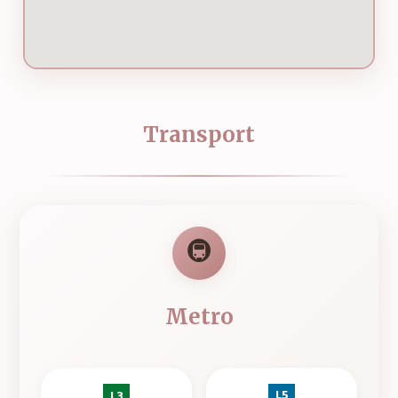
Transport
🚇
Metro
L5
L3