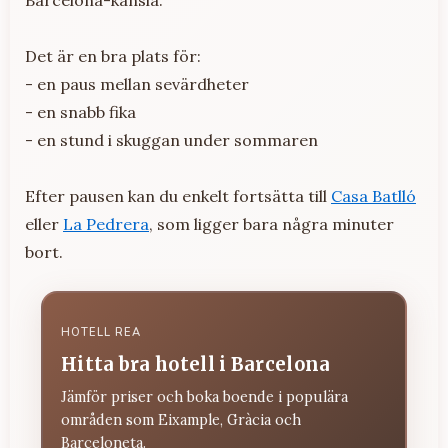
Barcelona-känsla.
Det är en bra plats för:
- en paus mellan sevärdheter
- en snabb fika
- en stund i skuggan under sommaren
Efter pausen kan du enkelt fortsätta till
Casa Batlló
eller
La Pedrera
, som ligger bara några minuter
bort.
HOTELL REA
Hitta bra hotell i Barcelona
Jämför priser och boka boende i populära
områden som Eixample, Gràcia och
Barceloneta.