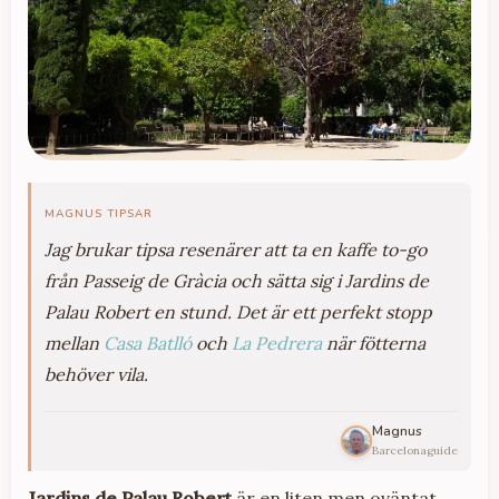
MAGNUS TIPSAR
Jag brukar tipsa resenärer att ta en kaffe to-go
från Passeig de Gràcia och sätta sig i Jardins de
Palau Robert en stund. Det är ett perfekt stopp
mellan
Casa Batlló
och
La Pedrera
när fötterna
behöver vila.
Magnus
Barcelonaguide
Jardins de Palau Robert
är en liten men oväntat