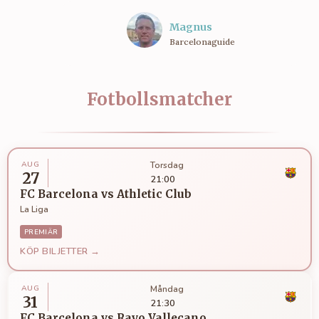
Magnus
Barcelonaguide
Fotbollsmatcher
AUG
Torsdag
27
21:00
FC Barcelona
vs
Athletic Club
La Liga
PREMIÄR
KÖP BILJETTER →
AUG
Måndag
31
21:30
FC Barcelona
vs
Rayo Vallecano