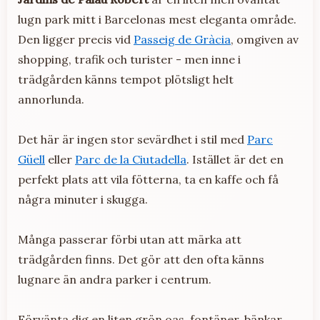
lugn park mitt i Barcelonas mest eleganta område.
Den ligger precis vid
Passeig de Gràcia
, omgiven av
shopping, trafik och turister - men inne i
trädgården känns tempot plötsligt helt
annorlunda.
Det här är ingen stor sevärdhet i stil med
Parc
Güell
eller
Parc de la Ciutadella
. Istället är det en
perfekt plats att vila fötterna, ta en kaffe och få
några minuter i skugga.
Många passerar förbi utan att märka att
trädgården finns. Det gör att den ofta känns
lugnare än andra parker i centrum.
Förvänta dig en liten grön oas, fontäner, bänkar