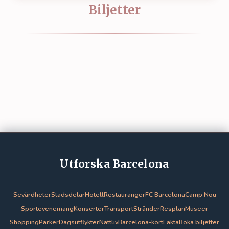
Biljetter
Utforska Barcelona
Sevärdheter
Stadsdelar
Hotell
Restauranger
FC Barcelona
Camp Nou
Sportevenemang
Konserter
Transport
Stränder
Resplan
Museer
Shopping
Parker
Dagsutflykter
Nattliv
Barcelona-kort
Fakta
Boka biljetter