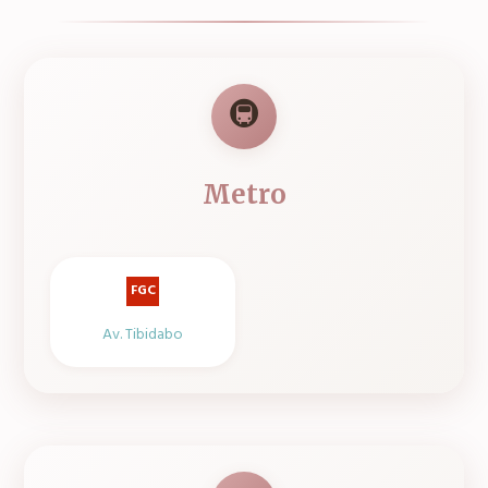
🚇
Metro
FGC
Av. Tibidabo