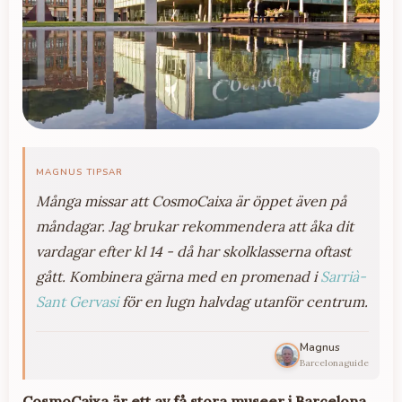
MAGNUS TIPSAR
Många missar att CosmoCaixa är öppet även på
måndagar. Jag brukar rekommendera att åka dit
vardagar efter kl 14 - då har skolklasserna oftast
gått. Kombinera gärna med en promenad i
Sarrià-
Sant Gervasi
för en lugn halvdag utanför centrum.
Magnus
Barcelonaguide
CosmoCaixa är ett av få stora museer i Barcelona