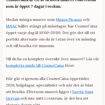
som är öppet 7 dagar i veckan.
Medan många museer som
Museu Picasso
och
MNAC
håller stängt på måndagar, har CosmoCaixa
öppet varje dag kl 10:00-20:00. Det gör det till ett
perfekt alternativ om du är i stan över en måndag
och vill besöka ett museum.
Vill du ha en komplett översikt över museet? Läs vår
kompletta guide till CosmoCaixa
först.
Här går vi igenom alla CosmoCaixa öppettider
2026, helgdagar, specialtider och när det är bäst
att besöka. Eftersom museet ligger i
Sarrià-Sant
Gervasi
och inte mitt i centrum, är det bra att
planera dagen rätt.