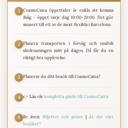
CosmoCaixa öppettider är enkla att komma
1
ihåg - öppet varje dag 10:00-20:00. Det gör
museet till ett av de mest flexibla i Barcelona.
Planera transporten i förväg och undvik
2
skolrusningen mitt på dagen. Då får du en
riktigt bra upplevelse.
Planerar du ditt besök till CosmoCaixa?
3
👉 Läs vår
kompletta guide till CosmoCaixa
4
Se även:
Biljetter och priser
|
Är det värt
5
besöket?