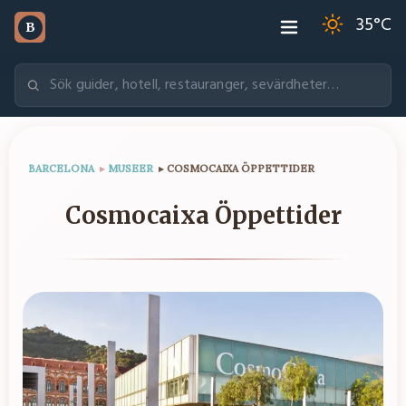
35
°C
B
BARCELONA
▸
MUSEER
▸
COSMOCAIXA ÖPPETTIDER
Cosmocaixa Öppettider