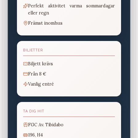
Perfekt aktivitet varma sommardagar
eller regn
Främst inomhus
BILJETTER
Biljett krävs
Från
8 €
Vanlig entré
TA DIG HIT
FGC Av. Tibidabo
196, H4