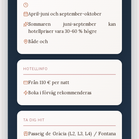
April-juni och september-oktober
Sommaren juni-september kan
hotellpriser vara 30-60 % högre
Både och
HOTELLINFO
Från
110 €
per natt
Boka i förväg rekommenderas
TA DIG HIT
Passeig de Gràcia (L2, L3, L4) / Fontana