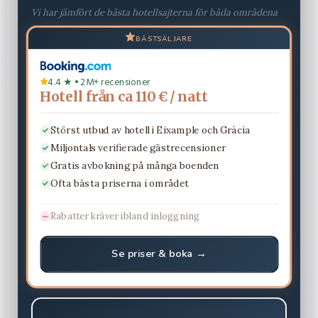
Vi har jämfört de bästa hotellsajterna för båda områdena
BÄSTSÄLJARE
4.4 ★ • 2M+ recensioner
Hotell från ca 110 € / natt
Störst utbud av hotell i Eixample och Gràcia
Miljontals verifierade gästrecensioner
Gratis avbokning på många boenden
Ofta bästa priserna i området
Rabatter kräver ibland inloggning
Se priser & boka →