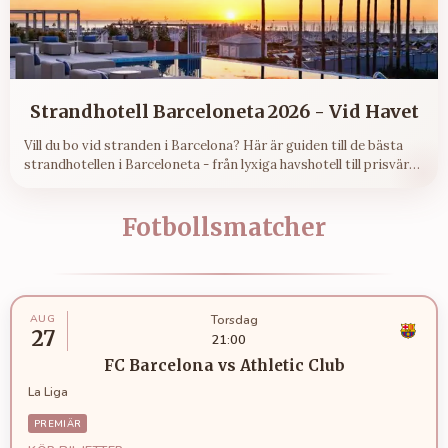
Strandhotell Barceloneta 2026 - Vid Havet
Vill du bo vid stranden i Barcelona? Här är guiden till de bästa
strandhotellen i Barceloneta - från lyxiga havshotell till prisvärda
alternativ nära sanden.
Fotbollsmatcher
AUG
Torsdag
27
21:00
FC Barcelona
vs
Athletic Club
La Liga
PREMIÄR