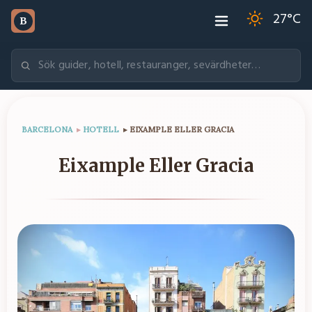
27
°C
B
BARCELONA
▸
HOTELL
▸
EIXAMPLE ELLER GRACIA
Eixample Eller Gracia