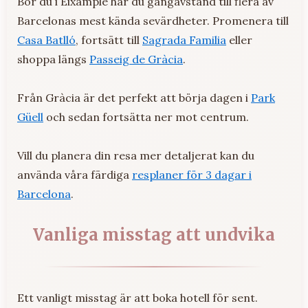
Bor du i Eixample har du gångavstånd till flera av
Barcelonas mest kända sevärdheter. Promenera till
Casa Batlló
, fortsätt till
Sagrada Familia
eller
shoppa längs
Passeig de Gràcia
.
Från Gràcia är det perfekt att börja dagen i
Park
Güell
och sedan fortsätta ner mot centrum.
Vill du planera din resa mer detaljerat kan du
använda våra färdiga
resplaner för 3 dagar i
Barcelona
.
Vanliga misstag att undvika
Ett vanligt misstag är att boka hotell för sent.