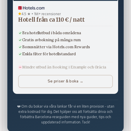
4.5 ★ • 1M+ recensioner
Hotell från ca 110 € / natt
Bra hotellutbud i båda områdena
Gratis avbokning på många rum
Bonusnätter via Hotels.com Rewards
Enkla filter för hotellstandard
Mindre utbud än Booking i Eixample och Gràcia
Se priser & boka →
❤️ Om du bokar via våra länkar får vi en liten provision - utan
extra kostnad för dig. Det hjälper oss att fortsätta driva och
förbättra Barcelona-reseguiden med nya guider, tips och
uppdaterad information. Tack!