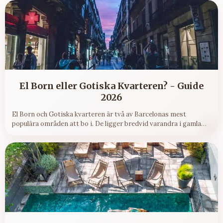
El Born eller Gotiska Kvarteren? - Guide
2026
El Born och Gotiska kvarteren är två av Barcelonas mest
populära områden att bo i. De ligger bredvid varandra i gamla
stan - men känslan, hotellen och atmosfären skiljer sig mer än
många tror.