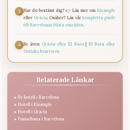
Har du bestämt dig? 👉 Läs mer om
Eixample
3
eller
Gràcia
. Osäker? Läs vår
kompletta guide
till Barcelonas bästa områden
.
Se även:
Gràcia eller El Born
|
El Born eller
4
Gotiska kvarteren
Relaterade Länkar
▸
Se hotell i Barcelona
▸
Hotell i Eixample
▸
Hotell i Gràcia
▸
Tunnelbana i Barcelona