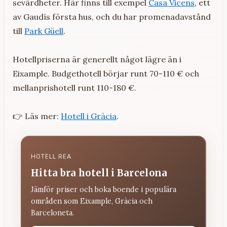
sevärdheter. Här finns till exempel
Casa Vicens
, ett
av Gaudís första hus, och du har promenadavstånd
till
Park Güell
.
Hotellpriserna är generellt något lägre än i
Eixample. Budgethotell börjar runt 70-110 € och
mellanprishotell runt 110-180 €.
👉 Läs mer:
Hotell i Gràcia
.
HOTELL REA
Hitta bra hotell i Barcelona
Jämför priser och boka boende i populära
områden som Eixample, Gràcia och
Barceloneta.