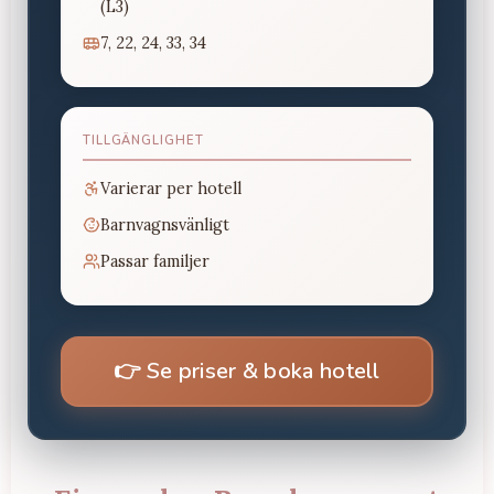
(L3)
7, 22, 24, 33, 34
TILLGÄNGLIGHET
Varierar per hotell
Barnvagnsvänligt
Passar familjer
👉
Se priser & boka hotell