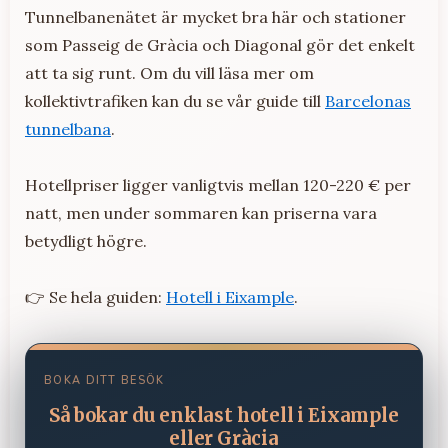
Tunnelbanenätet är mycket bra här och stationer
som Passeig de Gràcia och Diagonal gör det enkelt
att ta sig runt. Om du vill läsa mer om
kollektivtrafiken kan du se vår guide till
Barcelonas
tunnelbana
.
Hotellpriser ligger vanligtvis mellan 120-220 € per
natt, men under sommaren kan priserna vara
betydligt högre.
👉 Se hela guiden:
Hotell i Eixample
.
BOKA DITT BESÖK
Så bokar du enklast hotell i Eixample
eller Gràcia