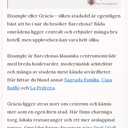
Barcelonaguide
Eixample eller Gràcia - vilken stadsdel är egentligen
bäst att bo i när du besöker Barcelona? Båda
områdena ligger centralt och erbjuder många bra
hotell, men upplevelsen kan vara helt olika.
Eixample är Barcelonas klassiska centrumområde
med breda boulevarder, modernistisk arkitektur
och många av stadens mest kända sevärdheter.
Här hittar du bland annat
Sagrada Familia
,
Casa
Batlló
och
La Pedrera
.
Gràcia ligger strax norr om centrum och känns
mer som en egen liten stad. Här finns charmiga
torg, lokala restauranger och ett mer avslappnat
tempo. Området ligger dessutom nära
Park Güell
.