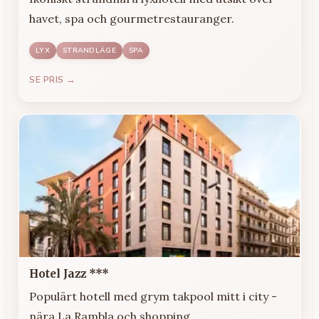
havet, spa och gourmetrestauranger.
LYX
STRANDLÄGE
SPA
SE PRIS →
Hotel Jazz ***
Populärt hotell med grym takpool mitt i city -
nära La Rambla och shopping.