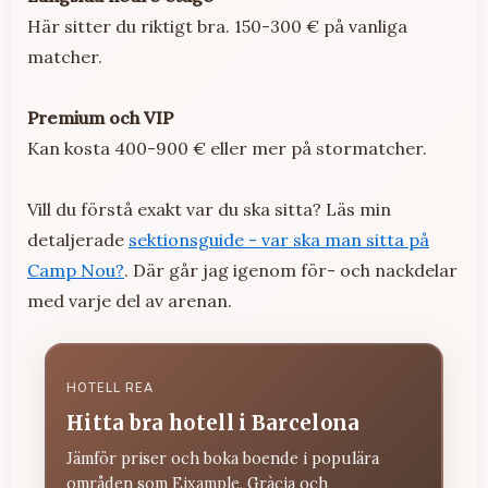
Här sitter du riktigt bra. 150-300 € på vanliga
matcher.
Premium och VIP
Kan kosta 400-900 € eller mer på stormatcher.
Vill du förstå exakt var du ska sitta? Läs min
detaljerade
sektionsguide - var ska man sitta på
Camp Nou?
. Där går jag igenom för- och nackdelar
med varje del av arenan.
HOTELL REA
Hitta bra hotell i Barcelona
Jämför priser och boka boende i populära
områden som Eixample, Gràcia och