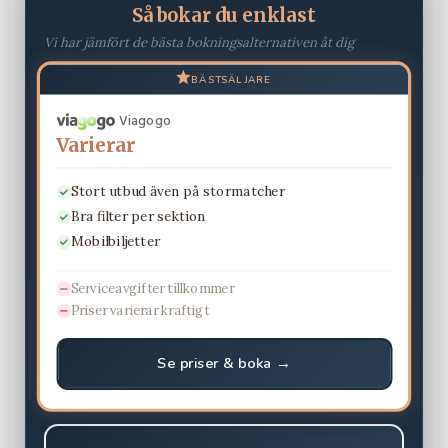
Så bokar du enklast
Vi har jämfört de bästa bokningsalternativen åt dig
BÄSTSÄLJARE
Viagogo
Varierar
Stort utbud även på stormatcher
Bra filter per sektion
Mobilbiljetter
Serviceavgifter tillkommer
Priser varierar kraftigt
Se priser & boka →