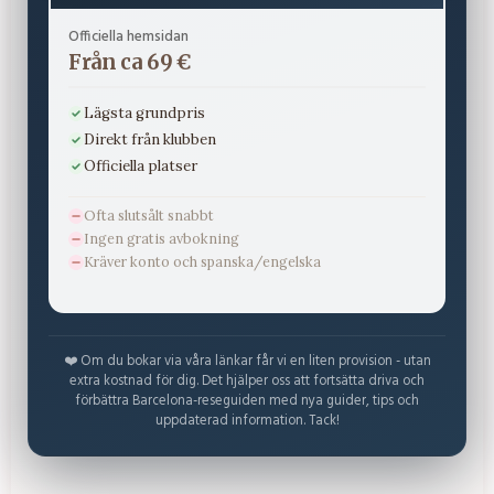
Officiella hemsidan
Från ca 69 €
Lägsta grundpris
Direkt från klubben
Officiella platser
Ofta slutsålt snabbt
Ingen gratis avbokning
Kräver konto och spanska/engelska
❤️ Om du bokar via våra länkar får vi en liten provision - utan
extra kostnad för dig. Det hjälper oss att fortsätta driva och
förbättra Barcelona-reseguiden med nya guider, tips och
uppdaterad information. Tack!