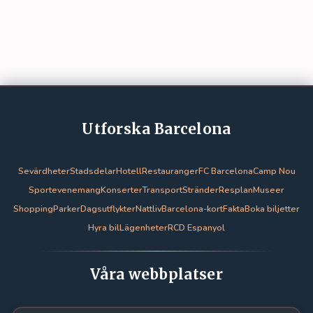
Utforska Barcelona
Sevärdheter
Stadsdelar
Hotell
Restauranger
FC Barcelona
Camp Nou
Sportevenemang
Konserter
Transport
Stränder
Resplan
Museer
Shopping
Parker
Dagsutflykter
Nattliv
Barcelona-kort
Fakta
Boka biljetter
Hyra bil
Lägenheter
RCD Espanyol
Våra webbplatser