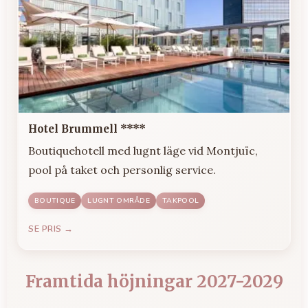
Hotel Brummell ****
Boutiquehotell med lugnt läge vid Montjuïc,
pool på taket och personlig service.
BOUTIQUE
LUGNT OMRÅDE
TAKPOOL
SE PRIS →
Framtida höjningar 2027-2029