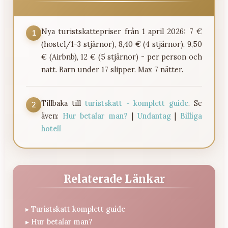
Nya turistskattepriser från 1 april 2026: 7 €
1
(hostel/1-3 stjärnor), 8,40 € (4 stjärnor), 9,50
€ (Airbnb), 12 € (5 stjärnor) - per person och
natt. Barn under 17 slipper. Max 7 nätter.
Tillbaka till
turistskatt - komplett guide
. Se
2
även:
Hur betalar man?
|
Undantag
|
Billiga
hotell
Relaterade Länkar
▸
Turistskatt komplett guide
▸
Hur betalar man?