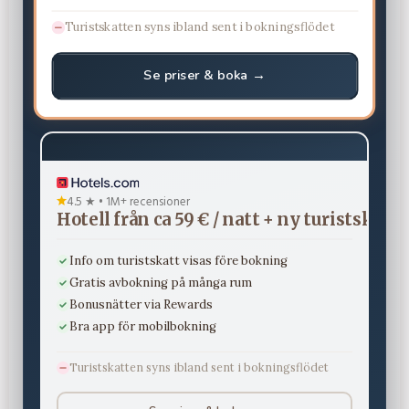
Turistskatten syns ibland sent i bokningsflödet
Se priser & boka →
4.5 ★ • 1M+ recensioner
Hotell från ca 59 € / natt + ny turistskatt
Info om turistskatt visas före bokning
Gratis avbokning på många rum
Bonusnätter via Rewards
Bra app för mobilbokning
Turistskatten syns ibland sent i bokningsflödet