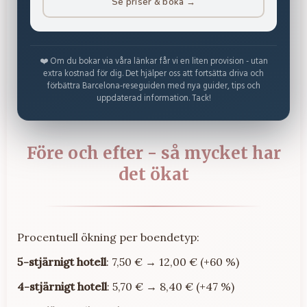
Se priser & boka →
❤️ Om du bokar via våra länkar får vi en liten provision - utan
extra kostnad för dig. Det hjälper oss att fortsätta driva och
förbättra Barcelona-reseguiden med nya guider, tips och
uppdaterad information. Tack!
Före och efter - så mycket har
det ökat
Procentuell ökning per boendetyp:
5-stjärnigt hotell
: 7,50 € → 12,00 € (+60 %)
4-stjärnigt hotell
: 5,70 € → 8,40 € (+47 %)