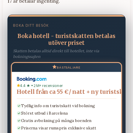
17 år betalar ingenting.
BOKA DITT BESÖK
Boka hotell - turistskatten betalas
utöver priset
Skatten betalas alltid direkt till hotellet, inte via
bokningssajten
BÄSTSÄLJARE
4.4 ★ • 2M+ recensioner
Hotell från ca 55 € / natt + ny turistskatt
Tydlig info om turistskatt vid bokning
Störst utbud i Barcelona
Gratis avbokning på många boenden
Priserna visar rumspris exklusive skatt