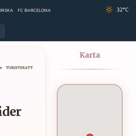
32
°C
ORSKA
FC BARCELONA
Karta
▸
TURISTSKATT
äder