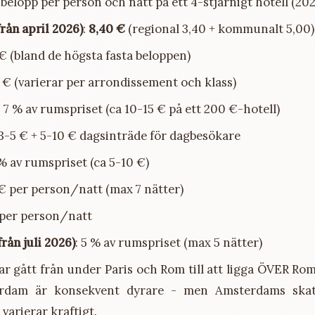
belopp per person och natt på ett 4-stjärnigt hotell (202
rån april 2026)
:
8,40 €
(regional 3,40 + kommunalt 5,00)
 € (bland de högsta fasta beloppen)
5 € (varierar per arrondissement och klass)
: 7 % av rumspriset (ca 10-15 € på ett 200 €-hotell)
 3-5 € + 5-10 € dagsinträde för dagbesökare
 % av rumspriset (ca 5-10 €)
 € per person/natt (max 7 nätter)
€ per person/natt
rån juli 2026)
: 5 % av rumspriset (max 5 nätter)
r gått från under Paris och Rom till att ligga ÖVER Rom 
rdam är konsekvent dyrare - men Amsterdams skat
varierar kraftigt.