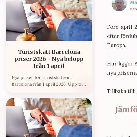
Ma
Bar
Före april 
efter fördub
Europa.
Turistskatt Barcelona
priser 2026 - Nya belopp
Hur ligger 
från 1 april
nya prisern
Nya priser för turistskatten i
Barcelona från 1 april 2026. Upp till
Tillbaka till:
12 € per person och natt.
Jämfö