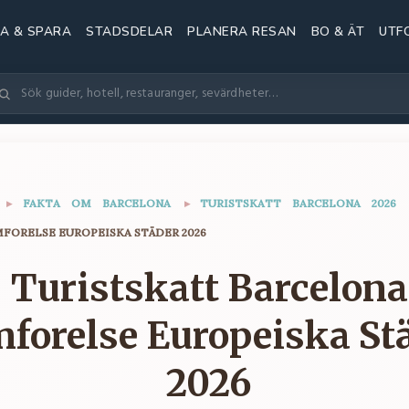
A & SPARA
STADSDELAR
PLANERA RESAN
BO & ÄT
UTF
▸
FAKTA OM BARCELONA
▸
TURISTSKATT BARCELONA 2026
FORELSE EUROPEISKA STÄDER 2026
Turistskatt Barcelona
mforelse Europeiska St
2026