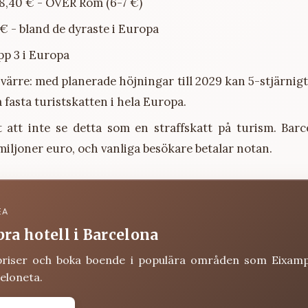
 8,40 € - ÖVER Rom (6-7 €)
 € - bland de dyraste i Europa
pp 3 i Europa
 värre: med planerade höjningar till 2029 kan 5-stjärnig
 fasta turistskatten i hela Europa.
t att inte se detta som en straffskatt på turism. Barc
iljoner euro, och vanliga besökare betalar notan.
EA
bra hotell i Barcelona
priser och boka boende i populära områden som Eixamp
eloneta.