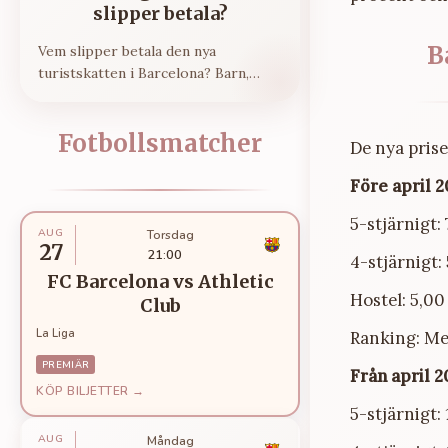
slipper betala?
B
Vem slipper betala den nya
turistskatten i Barcelona? Barn,
långtidsboende och andra undantag.
Fotbollsmatcher
De nya prise
Före april 2
5-stjärnigt:
AUG
Torsdag
27
21:00
4-stjärnigt:
FC Barcelona
vs
Athletic
Hostel: 5,0
Club
La Liga
Ranking: Me
PREMIÄR
Från april 2
KÖP BILJETTER →
5-stjärnigt
AUG
Måndag