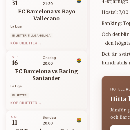
4-stjärnigt:
31
21:30
FC Barcelona
vs
Rayo
Hostel: 7,00
Vallecano
Ranking: To
La Liga
Och det blir
BILJETTER TILLGÄNGLIGA
- den högsta
KÖP BILJETTER →
Det är svår
SEP
Onsdag
16
hundratals m
20:00
FC Barcelona
vs
Racing
Santander
La Liga
HOTELL R
BILJETTER
Hitta 
KÖP BILJETTER →
Jämför 
och Barc
OKT
Söndag
11
20:00