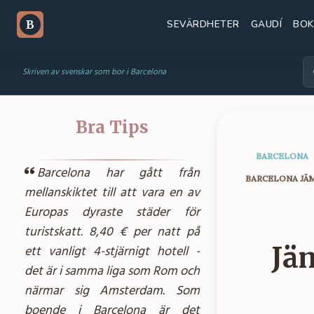
SEVÄRDHETER
GAUDÍ
BOK
B
Skriven av svenskar som bor i Barcelona
Bra Tips
BARCELONA
Barcelona har gått från
BARCELONA JÄM
mellanskiktet till att vara en av
Europas dyraste städer för
turistskatt. 8,40 € per natt på
Jä
ett vanligt 4-stjärnigt hotell -
det är i samma liga som Rom och
närmar sig Amsterdam. Som
boende i Barcelona är det