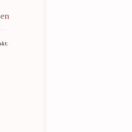
pen
skt: