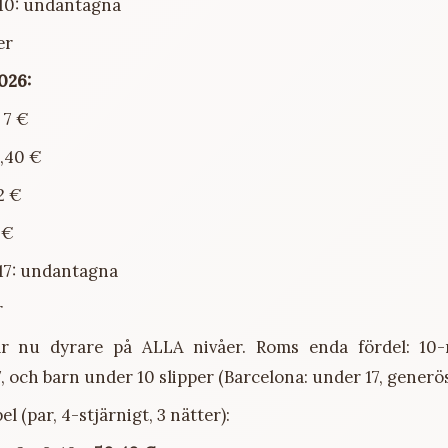
10: undantagna
er
026:
 7 €
8,40 €
2 €
 €
17: undantagna
r
är nu dyrare på ALLA nivåer. Roms enda fördel: 10-
, och barn under 10 slipper (Barcelona: under 17, generös
 (par, 4-stjärnigt, 3 nätter):