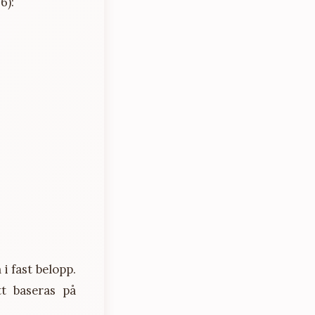
6):
i fast belopp.
t baseras på