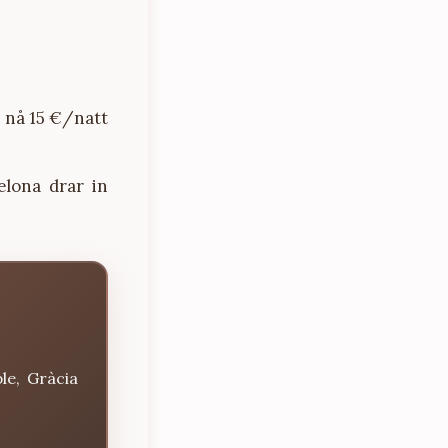
t nå 15 €/natt
elona drar in
le, Gràcia