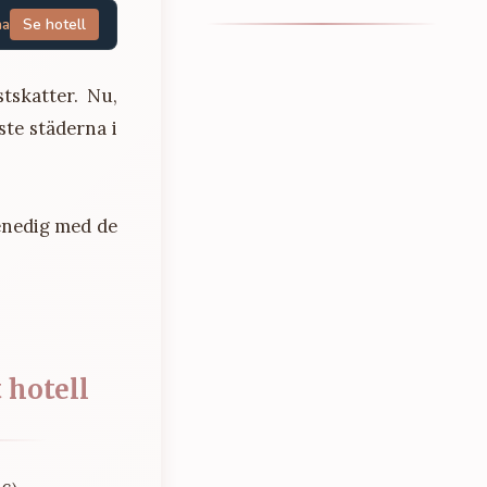
na
Se hotell
tskatter. Nu,
ste städerna i
enedig med de
 hotell