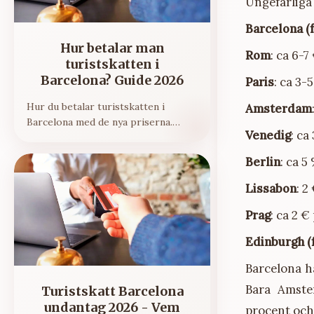
Ungefärliga 
Barcelona (f
Hur betalar man
Rom
: ca 6-7
turistskatten i
Barcelona? Guide 2026
Paris
: ca 3-
Hur du betalar turistskatten i
Amsterdam
Barcelona med de nya priserna.
Venedig
: ca
Incheckning, betalmetoder och
kvitto.
Berlin
: ca 5
Lissabon
: 2
Prag
: ca 2 
Edinburgh (f
Barcelona ha
Bara Amste
Turistskatt Barcelona
undantag 2026 - Vem
procent och 