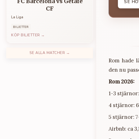
FC Barcelona
vs
Getafe
SE HO
CF
La Liga
BILJETTER
KÖP BILJETTER →
SE ALLA MATCHER →
Rom hade lä
den nu pass
Rom 2026:
1-3 stjärnor
4 stjärnor: 
5 stjärnor: 
Airbnb: ca 3