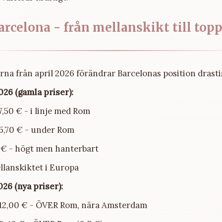
arcelona - från mellanskikt till top
rna från april 2026 förändrar Barcelonas position drasti
026 (gamla priser):
 7,50 € - i linje med Rom
 5,70 € - under Rom
0 € - högt men hanterbart
llanskiktet i Europa
026 (nya priser):
: 12,00 € - ÖVER Rom, nära Amsterdam