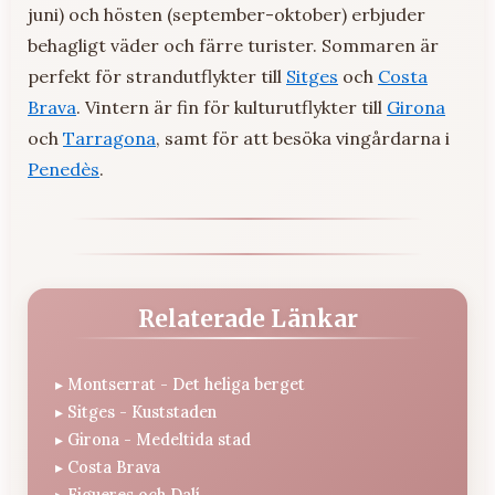
juni) och hösten (september-oktober) erbjuder
behagligt väder och färre turister. Sommaren är
perfekt för strandutflykter till
Sitges
och
Costa
Brava
. Vintern är fin för kulturutflykter till
Girona
och
Tarragona
, samt för att besöka vingårdarna i
Penedès
.
Relaterade Länkar
▸
Montserrat - Det heliga berget
▸
Sitges - Kuststaden
▸
Girona - Medeltida stad
▸
Costa Brava
Figueres och Dalí