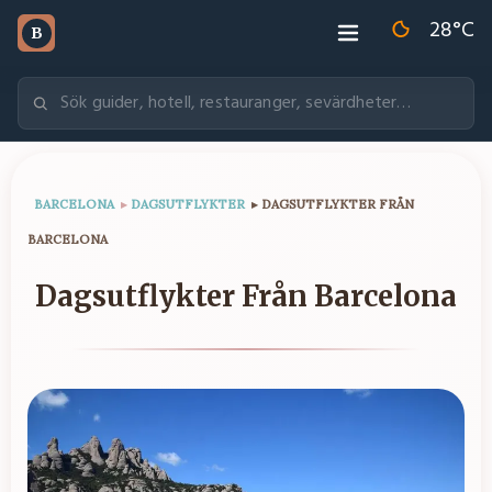
28
°C
B
BARCELONA
▸
DAGSUTFLYKTER
▸
DAGSUTFLYKTER FRÅN
BARCELONA
Dagsutflykter Från Barcelona