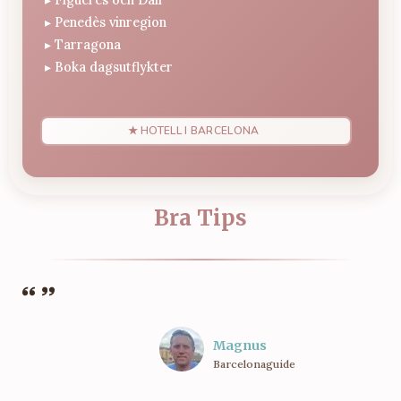
▸
▸
Penedès vinregion
▸
Tarragona
▸
Boka dagsutflykter
★ HOTELL I BARCELONA
Bra Tips
Magnus
Barcelonaguide