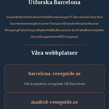
Utforska Barcelona
Sevärdheter
Stadsdelar
Hotell
Restauranger
FC Barcelona
Camp Nou
Sportevenemang
Konserter
Transport
Stränder
Resplan
Museer
Shopping
Parker
Dagsutflykter
Nattliv
Barcelona-kort
Fakta
Boka biljetter
Hyra bil
Lägenheter
RCD Espanyol
Våra webbplatser
barcelona-reseguide.se
Din kompletta reseguide till Barcelona
madrid-reseguide.se