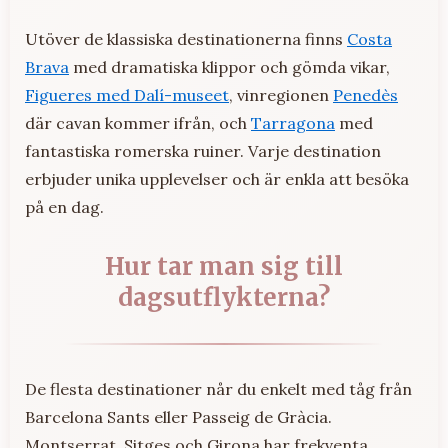
Utöver de klassiska destinationerna finns
Costa
Brava
med dramatiska klippor och gömda vikar,
Figueres med Dalí-museet
, vinregionen
Penedès
där cavan kommer ifrån, och
Tarragona
med
fantastiska romerska ruiner. Varje destination
erbjuder unika upplevelser och är enkla att besöka
på en dag.
Hur tar man sig till
dagsutflykterna?
De flesta destinationer når du enkelt med tåg från
Barcelona Sants eller Passeig de Gràcia.
Montserrat, Sitges och Girona har frekventa