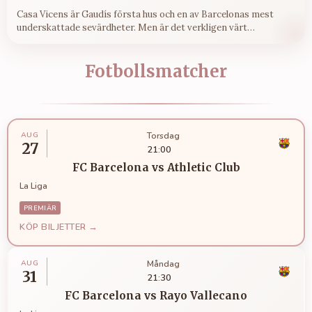
Casa Vicens är Gaudís första hus och en av Barcelonas mest
underskattade sevärdheter. Men är det verkligen värt
entrépriset och tiden? Här är mitt ärliga omdöme.
Fotbollsmatcher
AUG
Torsdag
27
21:00
FC Barcelona
vs
Athletic Club
La Liga
PREMIÄR
KÖP BILJETTER →
AUG
Måndag
31
21:30
FC Barcelona
vs
Rayo Vallecano