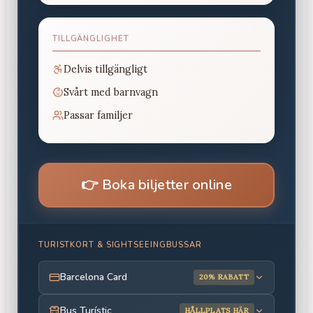
TILLGÄNGLIGHET
Delvis tillgängligt
Svårt med barnvagn
Passar familjer
👉
Boka biljetter online
TURISTKORT & SIGHTSEEINGBUSSAR
Barcelona Card
20% RABATT
Bus Turístic
HÅLLPLATS HÄR