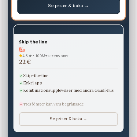
Se priser & boka →
Skip the line
4.6 ★ • 100M+ recensioner
22 €
Skip-the-line
Enkel app
Kombinationsupplevelser med andra Gaudí-hus
Tidsfönster kan vara begränsade
Se priser & boka →