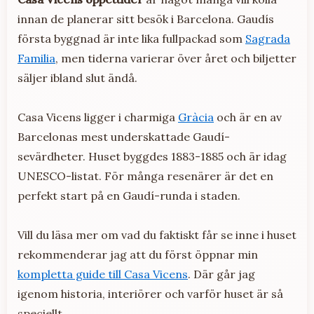
innan de planerar sitt besök i Barcelona. Gaudís
första byggnad är inte lika fullpackad som
Sagrada
Familia
, men tiderna varierar över året och biljetter
säljer ibland slut ändå.
Casa Vicens ligger i charmiga
Gràcia
och är en av
Barcelonas mest underskattade Gaudí-
sevärdheter. Huset byggdes 1883-1885 och är idag
UNESCO-listat. För många resenärer är det en
perfekt start på en Gaudí-runda i staden.
Vill du läsa mer om vad du faktiskt får se inne i huset
rekommenderar jag att du först öppnar min
kompletta guide till Casa Vicens
. Där går jag
igenom historia, interiörer och varför huset är så
speciellt.