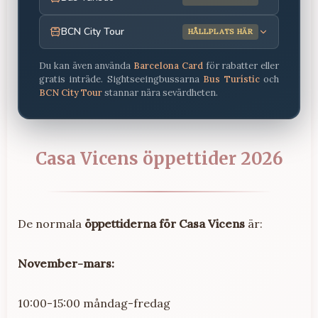
BCN City Tour
HÅLLPLATS HÄR
Du kan även använda
Barcelona Card
för rabatter eller
gratis inträde.
Sightseeingbussarna
Bus Turístic
och
BCN City Tour
stannar nära sevärdheten.
Casa Vicens öppettider 2026
De normala
öppettiderna för Casa Vicens
är:
November-mars:
10:00-15:00 måndag-fredag