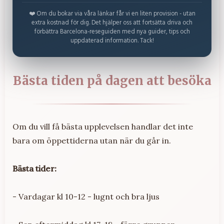
❤️ Om du bokar via våra länkar får vi en liten provision - utan
extra kostnad för dig. Det hjälper oss att fortsätta driva och
förbättra Barcelona-reseguiden med nya guider, tips och
uppdaterad information. Tack!
Bästa tiden på dagen att besöka
Om du vill få bästa upplevelsen handlar det inte
bara om öppettiderna utan när du går in.
Bästa tider:
- Vardagar kl 10-12 - lugnt och bra ljus