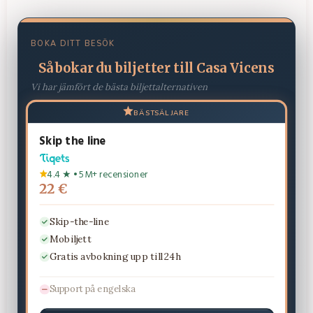
BOKA DITT BESÖK
Så bokar du biljetter till Casa Vicens
Vi har jämfört de bästa biljettalternativen
BÄSTSÄLJARE
Skip the line
4.4 ★ • 5M+ recensioner
22 €
Skip-the-line
Mobiljett
Gratis avbokning upp till 24h
Support på engelska