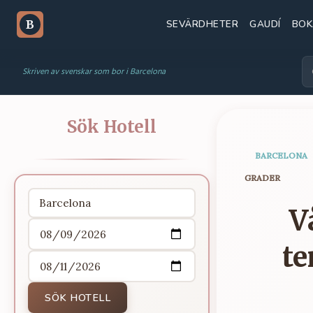
SEVÄRDHETER
GAUDÍ
BOK
B
Skriven av svenskar som bor i Barcelona
Sök Hotell
BARCELONA
GRADER
V
te
SÖK HOTELL