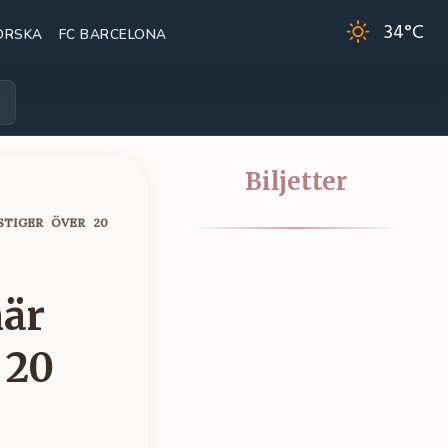
34
°C
ORSKA
FC BARCELONA
Biljetter
STIGER ÖVER 20
när
 20