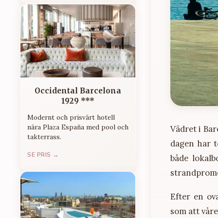
Occidental Barcelona
1929 ***
Modernt och prisvärt hotell
nära Plaza España med pool och
Vädret i Ba
takterrass.
dagen har t
SE PRIS →
både lokalb
strandprom
Efter en ov
som att våre