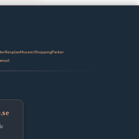
der
Resplan
Museer
Shopping
Parker
anyol
.se
år