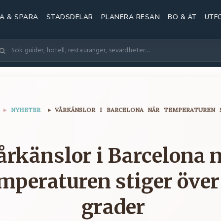
A & SPARA
STADSDELAR
PLANERA RESAN
BO & ÄT
UTF
▸
NYHETER
▸
VÅRKÄNSLOR I BARCELONA NÄR TEMPERATUREN 
årkänslor i Barcelona 
mperaturen stiger över
grader