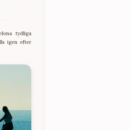
lona tydliga
lls igen efter