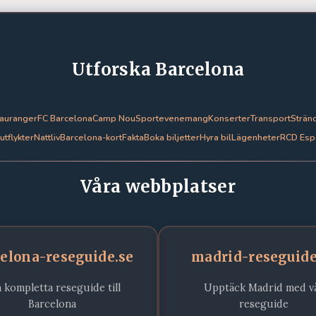
Utforska Barcelona
auranger
FC Barcelona
Camp Nou
Sportevenemang
Konserter
Transport
Strän
tflykter
Nattliv
Barcelona-kort
Fakta
Boka biljetter
Hyra bil
Lägenheter
RCD Esp
Våra webbplatser
celona-reseguide.se
madrid-reseguide
 kompletta reseguide till
Upptäck Madrid med v
Barcelona
reseguide