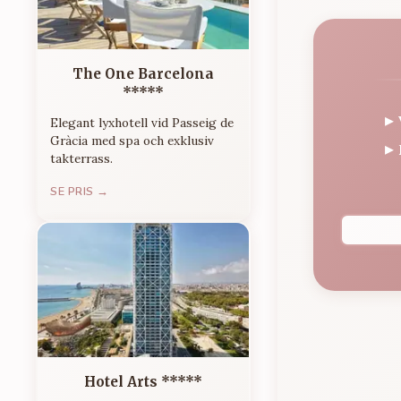
The One Barcelona
*****
▸
Elegant lyxhotell vid Passeig de
Gràcia med spa och exklusiv
▸
takterrass.
SE PRIS →
Hotel Arts *****