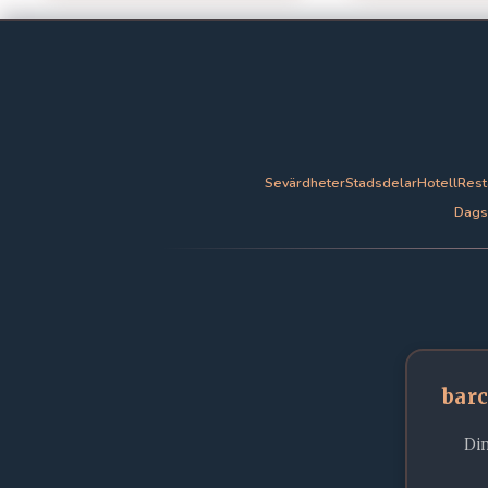
Sevärdheter
Stadsdelar
Hotell
Rest
Dagsu
bar
Din