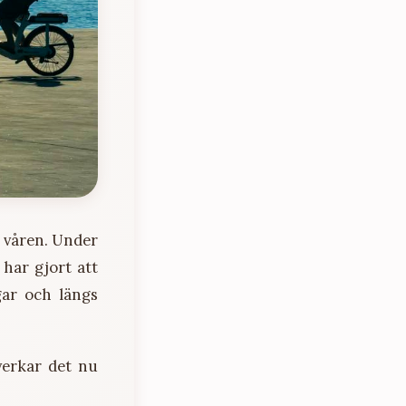
v våren. Under
har gjort att
gar och längs
verkar det nu