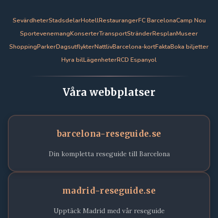
Sevärdheter
Stadsdelar
Hotell
Restauranger
FC Barcelona
Camp Nou
Sportevenemang
Konserter
Transport
Stränder
Resplan
Museer
Shopping
Parker
Dagsutflykter
Nattliv
Barcelona-kort
Fakta
Boka biljetter
Hyra bil
Lägenheter
RCD Espanyol
Våra webbplatser
barcelona-reseguide.se
Din kompletta reseguide till Barcelona
madrid-reseguide.se
Upptäck Madrid med vår reseguide