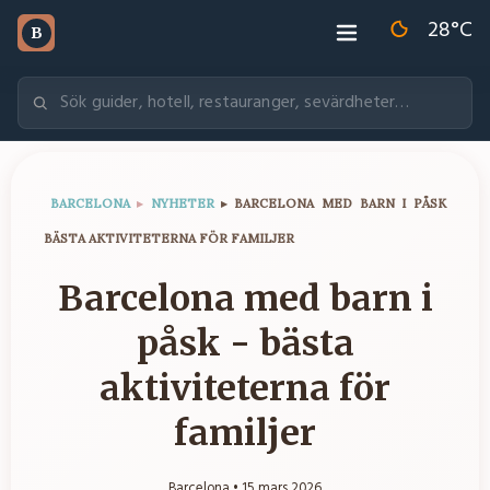
28
°C
B
BARCELONA
▸
NYHETER
▸
BARCELONA MED BARN I PÅSK
BÄSTA AKTIVITETERNA FÖR FAMILJER
Barcelona med barn i
påsk - bästa
aktiviteterna för
familjer
Barcelona •
15 mars 2026