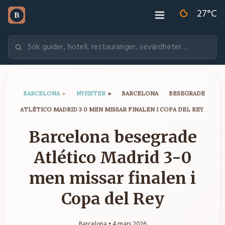
27
°C
B
BARCELONA
▸
NYHETER
▸
BARCELONA BESEGRADE
ATLÉTICO MADRID 3 0 MEN MISSAR FINALEN I COPA DEL REY
Barcelona besegrade
Atlético Madrid 3-0
men missar finalen i
Copa del Rey
Barcelona •
4 mars 2026