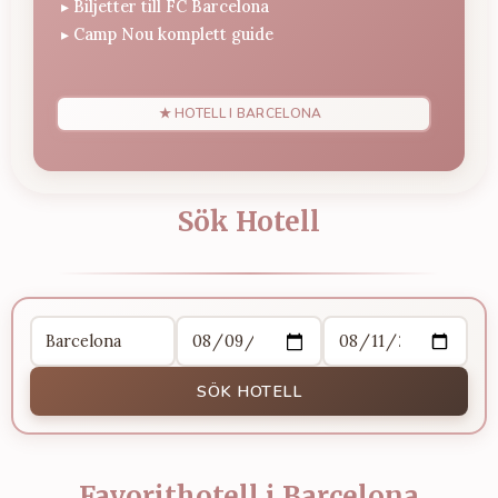
▸
Biljetter till FC Barcelona
▸
Camp Nou komplett guide
★ HOTELL I BARCELONA
Sök Hotell
SÖK HOTELL
Favorithotell i Barcelona