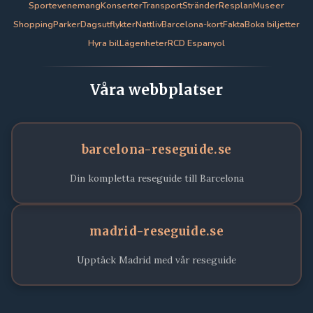
Sportevenemang
Konserter
Transport
Stränder
Resplan
Museer
Shopping
Parker
Dagsutflykter
Nattliv
Barcelona-kort
Fakta
Boka biljetter
Hyra bil
Lägenheter
RCD Espanyol
Våra webbplatser
barcelona-reseguide.se
Din kompletta reseguide till Barcelona
madrid-reseguide.se
Upptäck Madrid med vår reseguide