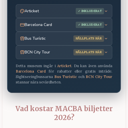
Articket
✓ INKLUDERAT
Barcelona Card
✓ INKLUDERAT
Bus Turístic
HÅLLPLATS HÄR
BCN City Tour
HÅLLPLATS HÄR
Detta museum ingår i
Articket
.
Du kan även använda
Barcelona Card
för rabatter eller gratis inträde.
Sightseeingbussarna
Bus Turístic
och
BCN City Tour
stannar nära sevärdheten.
Vad kostar MACBA biljetter
2026?