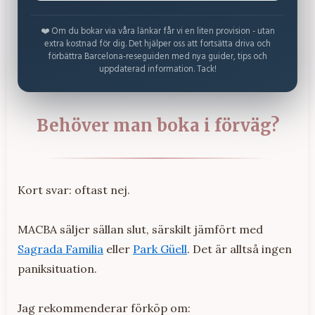
❤️ Om du bokar via våra länkar får vi en liten provision - utan
extra kostnad för dig. Det hjälper oss att fortsätta driva och
förbättra Barcelona-reseguiden med nya guider, tips och
uppdaterad information. Tack!
Behöver man boka i förväg?
Kort svar: oftast nej.
MACBA säljer sällan slut, särskilt jämfört med
Sagrada Familia
eller
Park Güell
. Det är alltså ingen
paniksituation.
Jag rekommenderar förköp om: