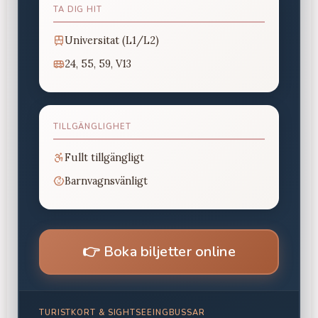
TA DIG HIT
Universitat (L1/L2)
24, 55, 59, V13
TILLGÄNGLIGHET
Fullt tillgängligt
Barnvagnsvänligt
👉
Boka biljetter online
TURISTKORT & SIGHTSEEINGBUSSAR