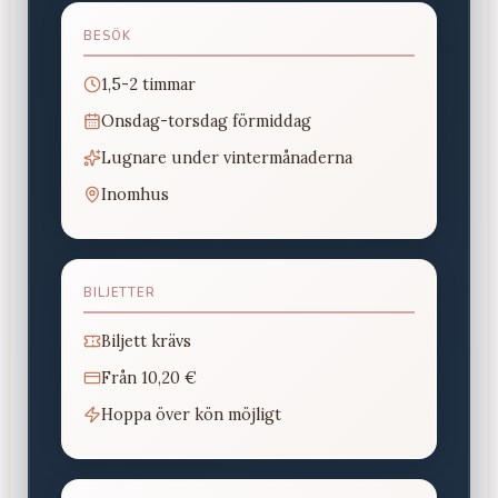
BESÖK
1,5-2 timmar
Onsdag-torsdag förmiddag
Lugnare under vintermånaderna
Inomhus
BILJETTER
Biljett krävs
Från
10,20 €
Hoppa över kön möjligt