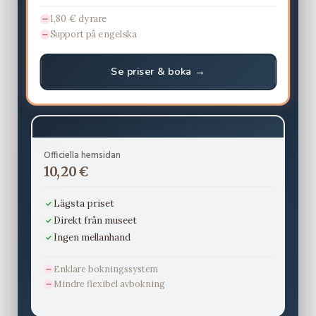
1,80 € dyrare
Support på engelska
Se priser & boka →
Officiella hemsidan
10,20 €
Lägsta priset
Direkt från museet
Ingen mellanhand
Enklare bokningssystem
Mindre flexibel avbokning