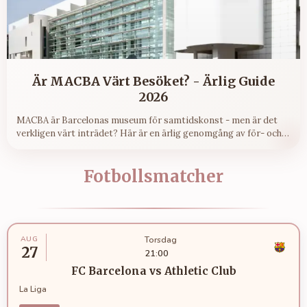
Är MACBA Värt Besöket? - Ärlig Guide
2026
MACBA är Barcelonas museum för samtidskonst - men är det
verkligen värt inträdet? Här är en ärlig genomgång av för- och
nackdelar 2026.
Fotbollsmatcher
AUG
Torsdag
27
21:00
FC Barcelona
vs
Athletic Club
La Liga