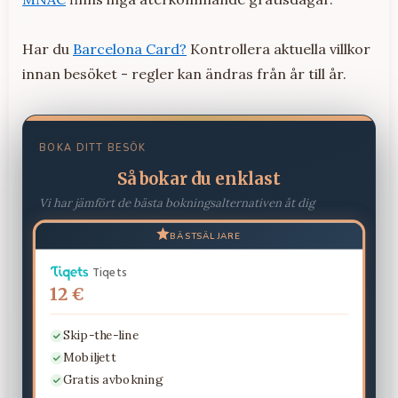
Har du
Barcelona Card?
Kontrollera aktuella villkor
innan besöket - regler kan ändras från år till år.
BOKA DITT BESÖK
Så bokar du enklast
Vi har jämfört de bästa bokningsalternativen åt dig
BÄSTSÄLJARE
Tiqets
12 €
Skip-the-line
Mobiljett
Gratis avbokning