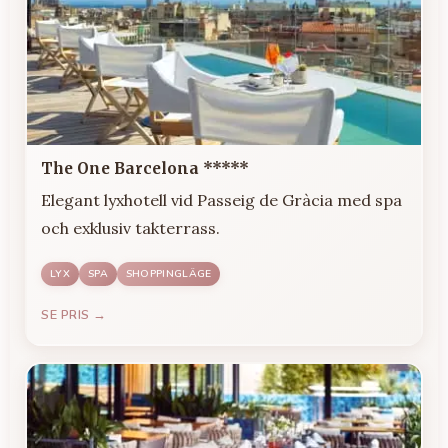
The One Barcelona *****
Elegant lyxhotell vid Passeig de Gràcia med spa
och exklusiv takterrass.
LYX
SPA
SHOPPINGLÄGE
SE PRIS →