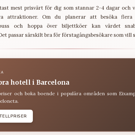
ftast mest prisvärt för dig som stannar 2-4 dagar och 
a attraktioner. Om du planerar att besöka flera
gbuss och hoppa över biljettköer kan värdet snab
et passar särskilt bra för förstagångsbesökare som vill se
EA
bra hotell i Barcelona
priser och boka boende i populära områden som Eixamp
eloneta.
TELLPRISER