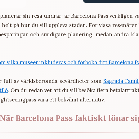
lanerar sin resa undrar: är Barcelona Pass verkligen v
 helt på hur du vill uppleva staden. För vissa resenärer
besparingar och smidigare planering, medan andra klar
m vilka museer inkluderas och förboka ditt Barcelona P
r full av världsberömda sevärdheter som
Sagrada Famíl
tlló
. Om du redan vet att du vill besöka flera betalattrak
sightseeingpass vara ett bekvämt alternativ.
När Barcelona Pass faktiskt lönar si