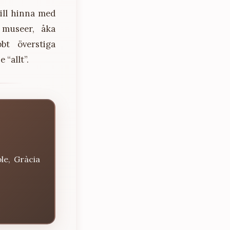
vill hinna med
 museer, åka
bt överstiga
 “allt”.
le, Gràcia