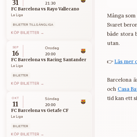
31
21:30
FC Barcelona
vs
Rayo Vallecano
Många som p
La Liga
Svaret beror
BILJETTER TILLGÄNGLIGA
KÖP BILJETTER →
både stora 
utan.
SEP
Onsdag
16
20:00
FC Barcelona
vs
Racing Santander
👉
Läs mer o
La Liga
BILJETTER
Barcelona ä
KÖP BILJETTER →
och
Casa Ba
tid kan ett 
OKT
Söndag
11
20:00
FC Barcelona
vs
Getafe CF
La Liga
BILJETTER
KÖP BILJETTER →