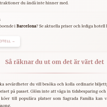
ttraktioner du ändå inte hinner med.
S
 boende i
Barcelona
? Se aktuella priser och lediga hotell 
HOTELL →
Så räknar du ut om det är värt det
lka sevärdheter du vill besöka och kolla ordinarie biljett
riset på passet. Glöm inte att väga in tidsbesparing oc
a köer till populära platser som Sagrada Família kan v
äsong.