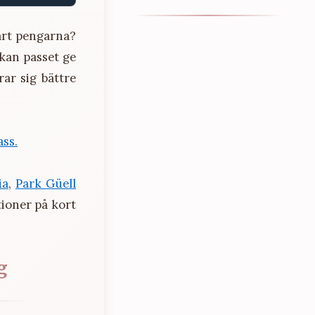
ärt pengarna?
 kan passet ge
ar sig bättre
ass.
ia
,
Park Güell
tioner på kort
g