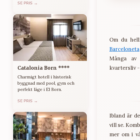
SE PRIS →
Om du hell
Barceloneta
Många av B
kvartersliv -
Catalonia Born ****
Charmigt hotell i historisk
byggnad med pool, gym och
perfekt läge i El Born.
SE PRIS →
Ibland är de
vill se. Kom
mer om i vå