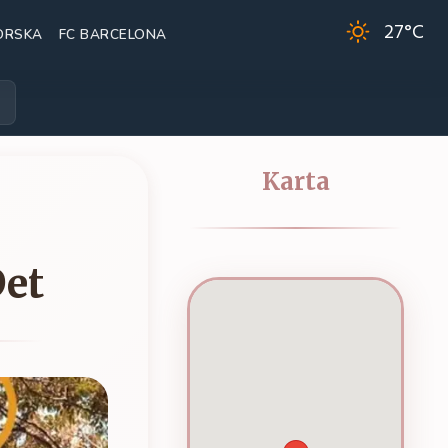
27
°C
ORSKA
FC BARCELONA
Karta
Det