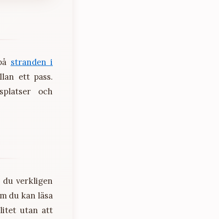
 på
stranden i
lan ett pass.
splatser och
r du verkligen
om du kan läsa
ilitet utan att