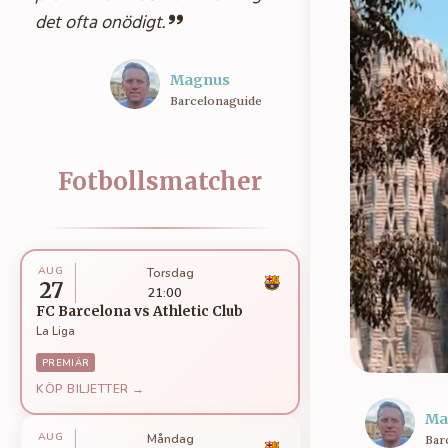
det ofta onödigt.
Magnus
Barcelonaguide
Fotbollsmatcher
AUG
Torsdag
27
21:00
FC Barcelona
vs
Athletic Club
La Liga
PREMIÄR
KÖP BILJETTER →
Ma
AUG
Måndag
Bar