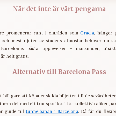
När det inte är värt pengarna
re promenerar runt i områden som
Gràcia
, hänger
och mest njuter av stadens atmosfär behöver du säl
arcelonas bästa upplevelser - marknader, utsikt
 är helt gratis.
Alternativ till Barcelona Pass
t billigare att köpa enskilda biljetter till de sevärdhete
binera det med ett transportkort för kollektivtrafiken, s
r guide till
tunnelbanan i Barcelona
. Då får du flexib