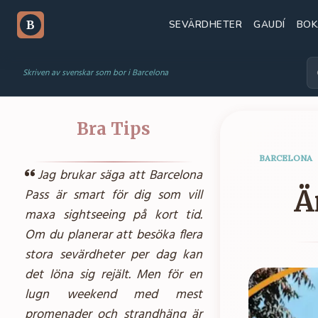
SEVÄRDHETER
GAUDÍ
BOK
B
Skriven av svenskar som bor i Barcelona
Bra Tips
BARCELONA
Jag brukar säga att Barcelona
Ä
Pass är smart för dig som vill
maxa sightseeing på kort tid.
Om du planerar att besöka flera
stora sevärdheter per dag kan
det löna sig rejält. Men för en
lugn weekend med mest
promenader och strandhäng är