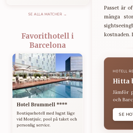
Passet är o
SE ALLA MATCHER →
många stor
sightseein
kostnaden. D
Favorithotell i
Barcelona
HOTELL R
Hitta 
Jämför 
och Barc
Hotel Brummell ****
Boutiquehotell med lugnt läge
SE HO
vid Montjuïc, pool på taket och
personlig service.