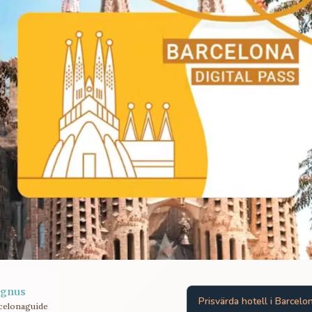
gnus
Prisvärda hotell i Barcelo
celonaguide