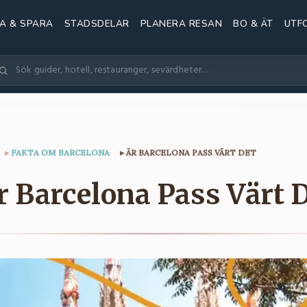
A & SPARA
STADSDELAR
PLANERA RESAN
BO & ÄT
UTF
▸
FAKTA OM BARCELONA
▸
ÄR BARCELONA PASS VÄRT DET
r Barcelona Pass Värt 