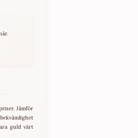
här.
priser. Jämför
h bekvämlighet
ara guld värt