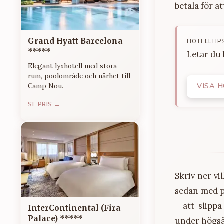
betala för a
Grand Hyatt Barcelona
HOTELLTIP
*****
Letar du
Elegant lyxhotell med stora
rum, poolområde och närhet till
VISA 
Camp Nou.
SE PRIS →
Skriv ner vi
sedan med p
- att slipp
InterContinental (Fira
Palace) *****
under högs