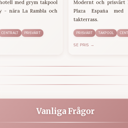
hotell med grym takpool
Modernt och prisvärt 
ty - nära La Rambla och
Plaza España med
takterrass.
CENTRALT
PRISVÄRT
PRISVÄRT
TAKPOOL
CEN
SE PRIS →
Vanliga Frågor